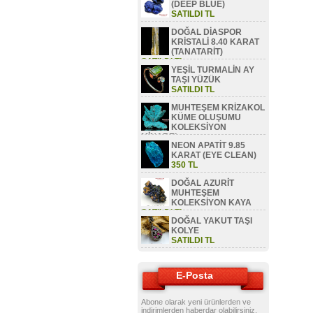
(DEEP BLUE)
SATILDI TL
DOĞAL DİASPOR
KRİSTALİ 8.40 KARAT
(TANATARİT)
SATILDI TL
YEŞİL TURMALİN AY
TAŞI YÜZÜK
SATILDI TL
MUHTEŞEM KRİZAKOL
KÜME OLUŞUMU
KOLEKSİYON
MİNAREL
NEON APATİT 9.85
SATILDI TL
KARAT (EYE CLEAN)
350 TL
DOĞAL AZURİT
MUHTEŞEM
KOLEKSİYON KAYA
SATILDI TL
DOĞAL YAKUT TAŞI
KOLYE
SATILDI TL
E-Posta
Abone olarak yeni ürünlerden ve
indirimlerden haberdar olabilirsiniz.