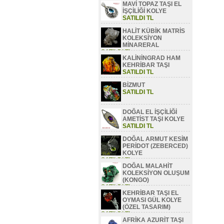
MAVİ TOPAZ TAŞI EL
SATILDI TL
İŞÇİLİĞİ KOLYE
SATILDI TL
HALİT KÜBİK MATRİS
KOLEKSİYON
MİNARERAL
SATILDI TL
KALİNİNGRAD HAM
KEHRİBAR TAŞI
SATILDI TL
BİZMUT
SATILDI TL
DOĞAL EL İŞÇİLİĞİ
AMETİST TAŞI KOLYE
SATILDI TL
DOĞAL ARMUT KESİM
PERİDOT (ZEBERCED)
KOLYE
SATILDI TL
DOĞAL MALAHİT
KOLEKSİYON OLUŞUM
(KONGO)
SATILDI TL
KEHRİBAR TAŞI EL
OYMASI GÜL KOLYE
(ÖZEL TASARIM)
SATILDI TL
AFRİKA AZURİT TAŞI