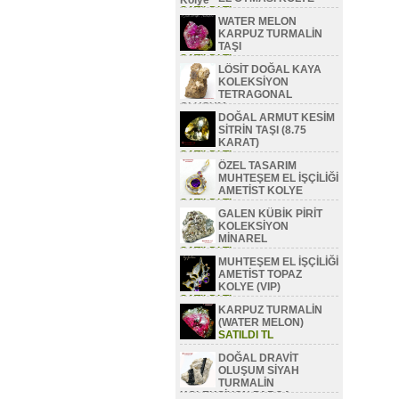
SATILDI TL
WATER MELON
KARPUZ TURMALİN
TAŞI
SATILDI TL
LÖSİT DOĞAL KAYA
KOLEKSİYON
TETRAGONAL
OLUŞUM
DOĞAL ARMUT KESİM
SATILDI TL
SİTRİN TAŞI (8.75
KARAT)
SATILDI TL
ÖZEL TASARIM
MUHTEŞEM EL İŞÇİLİĞİ
AMETİST KOLYE
SATILDI TL
GALEN KÜBİK PİRİT
KOLEKSİYON
MİNAREL
SATILDI TL
MUHTEŞEM EL İŞÇİLİĞİ
AMETİST TOPAZ
KOLYE (VIP)
SATILDI TL
KARPUZ TURMALİN
(WATER MELON)
SATILDI TL
DOĞAL DRAVİT
OLUŞUM SİYAH
TURMALİN
KOLEKSİYON PARÇA