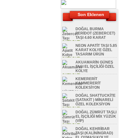
Son Eklenen
DOĞAL BURMA
PERİDOT (ZEBERCET)
TAŞI 4.60 KARAT
SATILDI TL
NEON APATİT TAŞI 5.85
KARAT KOLYE ÖZEL
TASARIM ÜRÜN
SATILDI TL
AKUAMARİN GÜNEŞ
TAŞI EL İŞÇİLİĞİ ÖZEL
KOLYE
SATILDI TL
KEMERERİT
KAMMERERİT
KOLEKSİYON
MİNERAL
DOĞAL SHATTUCKİTE
SATILDI TL
(ŞATAKİT ) MİNARELİ
ÖZEL KOLEKSİYON
SATILDI TL
DOĞAL ZÜMRÜT TAŞLI
EL İŞÇİLİĞİ MİX YÜZÜK
(VİP)
SATILDI TL
DOĞAL KEHRİBAR
TAŞI (KALİNİNGRAD)
EL OYMASI KOLYE