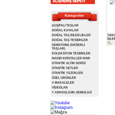
ALIŞVERİŞ SEPETİ
Kategoriler
(A)ŞİFALI TAŞLAR
DOĞAL KAYALAR
DOĞAL TAŞ BİLEKLİKLER
YAKU
İŞLE
DOĞAL TAŞ TESBİHLER
TL
GEMSTONE (DEĞERLİ
TAŞLAR)
KOLEKSİYON TESBİHLER
NADİR KRİSTALLER RAW
OTANTİK ALTIN SERİSİ
OTANTİK SETLER
OTANTİK YÜZÜKLER
ÖZEL ÜRÜNLER
V MAKALELER
VİDEOLAR
Y ARKEOLOJİK GEMOLOJİ