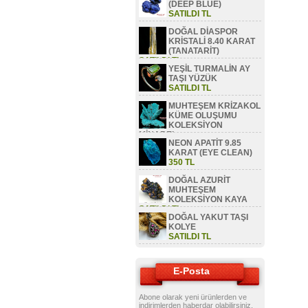
(DEEP BLUE)
SATILDI TL
DOĞAL DİASPOR
KRİSTALİ 8.40 KARAT
(TANATARİT)
SATILDI TL
YEŞİL TURMALİN AY
TAŞI YÜZÜK
SATILDI TL
MUHTEŞEM KRİZAKOL
KÜME OLUŞUMU
KOLEKSİYON
MİNAREL
NEON APATİT 9.85
SATILDI TL
KARAT (EYE CLEAN)
350 TL
DOĞAL AZURİT
MUHTEŞEM
KOLEKSİYON KAYA
SATILDI TL
DOĞAL YAKUT TAŞI
KOLYE
SATILDI TL
E-Posta
Abone olarak yeni ürünlerden ve
indirimlerden haberdar olabilirsiniz.