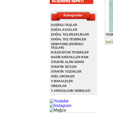
ALIŞVERİŞ SEPETİ
Kategoriler
(A)ŞİFALI TAŞLAR
DOĞAL KAYALAR
DOĞAL TAŞ BİLEKLİKLER
YEŞİ
DOĞAL TAŞ TESBİHLER
SAT
GEMSTONE (DEĞERLİ
TAŞLAR)
KOLEKSİYON TESBİHLER
NADİR KRİSTALLER RAW
OTANTİK ALTIN SERİSİ
OTANTİK SETLER
OTANTİK YÜZÜKLER
ÖZEL ÜRÜNLER
V MAKALELER
VİDEOLAR
Y ARKEOLOJİK GEMOLOJİ