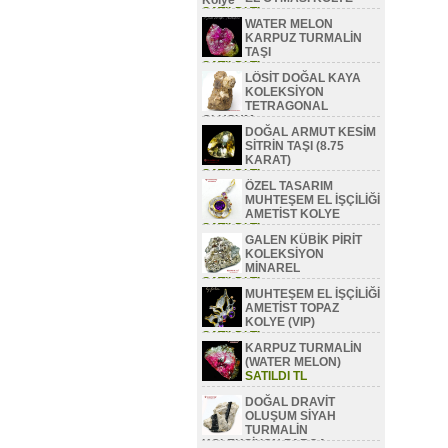
SATILDI TL
WATER MELON
KARPUZ TURMALİN
TAŞI
SATILDI TL
LÖSİT DOĞAL KAYA
KOLEKSİYON
TETRAGONAL
OLUŞUM
DOĞAL ARMUT KESİM
SATILDI TL
SİTRİN TAŞI (8.75
KARAT)
SATILDI TL
ÖZEL TASARIM
MUHTEŞEM EL İŞÇİLİĞİ
AMETİST KOLYE
SATILDI TL
GALEN KÜBİK PİRİT
KOLEKSİYON
MİNAREL
SATILDI TL
MUHTEŞEM EL İŞÇİLİĞİ
AMETİST TOPAZ
KOLYE (VIP)
SATILDI TL
KARPUZ TURMALİN
(WATER MELON)
SATILDI TL
DOĞAL DRAVİT
OLUŞUM SİYAH
TURMALİN
KOLEKSİYON PARÇA