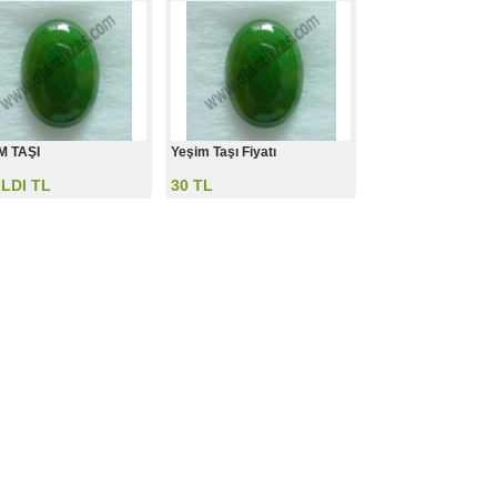
M TAŞI
Yeşim Taşı Fiyatı
ILDI TL
30 TL