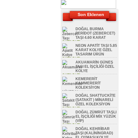
Son Eklenen
DOĞAL BURMA
PERİDOT (ZEBERCET)
TAŞI 4.60 KARAT
SATILDI TL
NEON APATİT TAŞI 5.85
KARAT KOLYE ÖZEL
TASARIM ÜRÜN
SATILDI TL
AKUAMARİN GÜNEŞ
TAŞI EL İŞÇİLİĞİ ÖZEL
KOLYE
SATILDI TL
KEMERERİT
KAMMERERİT
KOLEKSİYON
MİNERAL
DOĞAL SHATTUCKİTE
SATILDI TL
(ŞATAKİT ) MİNARELİ
ÖZEL KOLEKSİYON
SATILDI TL
DOĞAL ZÜMRÜT TAŞLI
EL İŞÇİLİĞİ MİX YÜZÜK
(VİP)
SATILDI TL
DOĞAL KEHRİBAR
TAŞI (KALİNİNGRAD)
EL OYMASI KOLYE