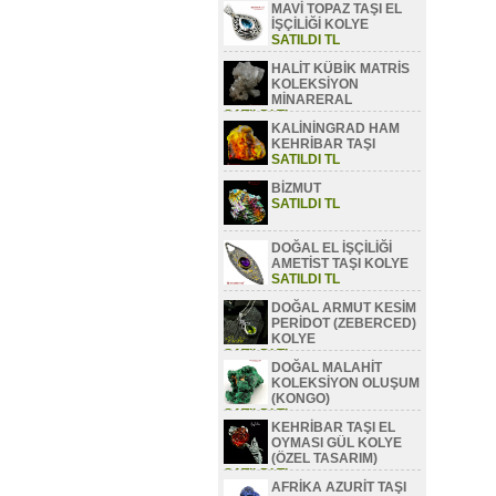
MAVİ TOPAZ TAŞI EL
SATILDI TL
İŞÇİLİĞİ KOLYE
SATILDI TL
HALİT KÜBİK MATRİS
KOLEKSİYON
MİNARERAL
SATILDI TL
KALİNİNGRAD HAM
KEHRİBAR TAŞI
SATILDI TL
BİZMUT
SATILDI TL
DOĞAL EL İŞÇİLİĞİ
AMETİST TAŞI KOLYE
SATILDI TL
DOĞAL ARMUT KESİM
PERİDOT (ZEBERCED)
KOLYE
SATILDI TL
DOĞAL MALAHİT
KOLEKSİYON OLUŞUM
(KONGO)
SATILDI TL
KEHRİBAR TAŞI EL
OYMASI GÜL KOLYE
(ÖZEL TASARIM)
SATILDI TL
AFRİKA AZURİT TAŞI