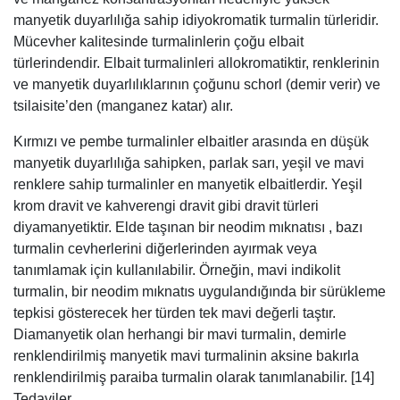
manyetik duyarlılığa sahip idiyokromatik turmalin türleridir.
Mücevher kalitesinde turmalinlerin çoğu elbait
türlerindendir. Elbait turmalinleri allokromatiktir, renklerinin
ve manyetik duyarlılıklarının çoğunu schorl (demir verir) ve
tsilaisite’den (manganez katar) alır.
Kırmızı ve pembe turmalinler elbaitler arasında en düşük
manyetik duyarlılığa sahipken, parlak sarı, yeşil ve mavi
renklere sahip turmalinler en manyetik elbaitlerdir. Yeşil
krom dravit ve kahverengi dravit gibi dravit türleri
diyamanyetiktir. Elde taşınan bir neodim mıknatısı , bazı
turmalin cevherlerini diğerlerinden ayırmak veya
tanımlamak için kullanılabilir. Örneğin, mavi indikolit
turmalin, bir neodim mıknatıs uygulandığında bir sürükleme
tepkisi gösterecek her türden tek mavi değerli taştır.
Diamanyetik olan herhangi bir mavi turmalin, demirle
renklendirilmiş manyetik mavi turmalinin aksine bakırla
renklendirilmiş paraiba turmalin olarak tanımlanabilir. [14]
Tedaviler