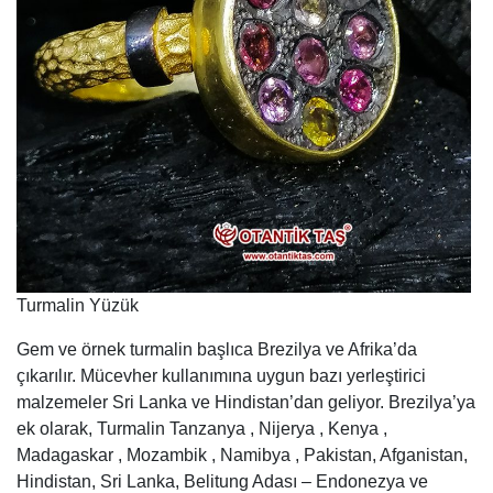
Turmalin Yüzük
Gem ve örnek turmalin başlıca Brezilya ve Afrika’da
çıkarılır. Mücevher kullanımına uygun bazı yerleştirici
malzemeler Sri Lanka ve Hindistan’dan geliyor. Brezilya’ya
ek olarak, Turmalin Tanzanya , Nijerya , Kenya ,
Madagaskar , Mozambik , Namibya , Pakistan, Afganistan,
Hindistan, Sri Lanka, Belitung Adası – Endonezya ve