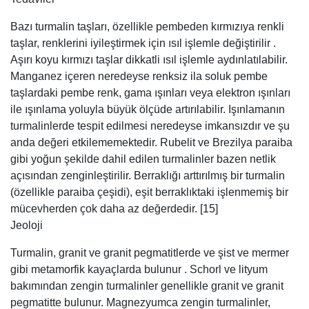
Bazı turmalin taşları, özellikle pembeden kırmızıya renkli
taşlar, renklerini iyileştirmek için ısıl işlemle değiştirilir .
Aşırı koyu kırmızı taşlar dikkatli ısıl işlemle aydınlatılabilir.
Manganez içeren neredeyse renksiz ila soluk pembe
taşlardaki pembe renk, gama ışınları veya elektron ışınları
ile ışınlama yoluyla büyük ölçüde artırılabilir. Işınlamanın
turmalinlerde tespit edilmesi neredeyse imkansızdır ve şu
anda değeri etkilememektedir. Rubelit ve Brezilya paraiba
gibi yoğun şekilde dahil edilen turmalinler bazen netlik
açısından zenginleştirilir. Berraklığı arttırılmış bir turmalin
(özellikle paraiba çeşidi), eşit berraklıktaki işlenmemiş bir
mücevherden çok daha az değerdedir. [15]
Jeoloji
Turmalin, granit ve granit pegmatitlerde ve şist ve mermer
gibi metamorfik kayaçlarda bulunur . Schorl ve lityum
bakımından zengin turmalinler genellikle granit ve granit
pegmatitte bulunur. Magnezyumca zengin turmalinler,