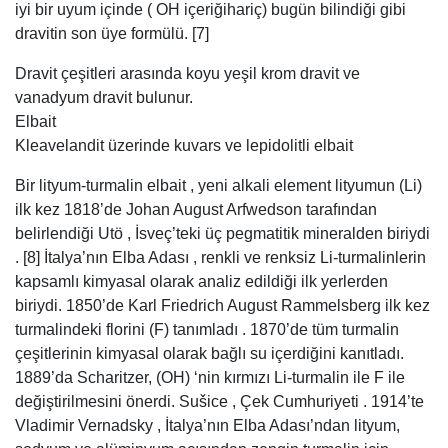
iyi bir uyum içinde ( OH içeriğihariç) bugün bilindiği gibi
dravitin son üye formülü. [7]
Dravit çeşitleri arasında koyu yeşil krom dravit ve
vanadyum dravit bulunur.
Elbait
Kleavelandit üzerinde kuvars ve lepidolitli elbait
Bir lityum-turmalin elbait , yeni alkali element lityumun (Li)
ilk kez 1818’de Johan August Arfwedson tarafından
belirlendiği Utö , İsveç’teki üç pegmatitik mineralden biriydi
. [8] İtalya’nın Elba Adası , renkli ve renksiz Li-turmalinlerin
kapsamlı kimyasal olarak analiz edildiği ilk yerlerden
biriydi. 1850’de Karl Friedrich August Rammelsberg ilk kez
turmalindeki florini (F) tanımladı . 1870’de tüm turmalin
çeşitlerinin kimyasal olarak bağlı su içerdiğini kanıtladı.
1889’da Scharitzer, (OH) ‘nin kırmızı Li-turmalin ile F ile
değiştirilmesini önerdi. Sušice , Çek Cumhuriyeti . 1914’te
Vladimir Vernadsky , İtalya’nın Elba Adası’ndan lityum,