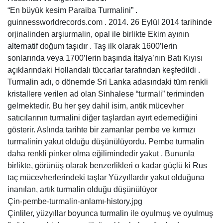
“En büyük kesim Paraiba Turmalini” .
guinnessworldrecords.com . 2014. 26 Eylül 2014 tarihinde
orjinalinden arşiurmalin, opal ile birlikte Ekim ayının
alternatif doğum taşıdır . Taş ilk olarak 1600’lerin
sonlarında veya 1700’lerin başında İtalya’nın Batı Kıyısı
açıklarındaki Hollandalı tüccarlar tarafından keşfedildi .
Turmalin adı, o dönemde Sri Lanka adasındaki tüm renkli
kristallere verilen ad olan Sinhalese “turmali” teriminden
gelmektedir. Bu her şey dahil isim, antik mücevher
satıcılarının turmalini diğer taşlardan ayırt edemediğini
gösterir. Aslında tarihte bir zamanlar pembe ve kırmızı
turmalinin yakut olduğu düşünülüyordu. Pembe turmalin
daha renkli pinker olma eğilimindedir yakut . Bununla
birlikte, görünüş olarak benzerlikleri o kadar güçlü ki Rus
taç mücevherlerindeki taşlar Yüzyıllardır yakut olduğuna
inanılan, artık turmalin olduğu düşünülüyor
Çin-pembe-turmalin-anlamı-history.jpg
Çinliler, yüzyıllar boyunca turmalin ile oyulmuş ve oyulmuş