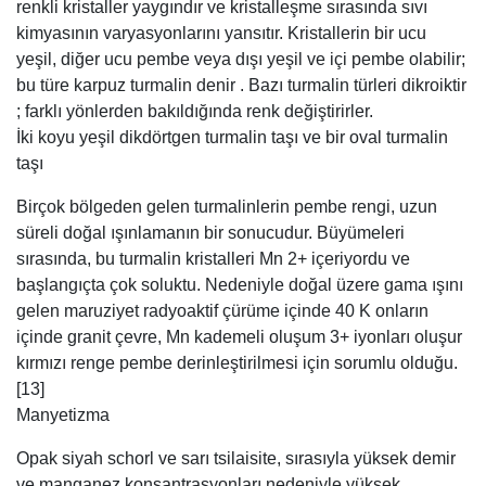
renkli kristaller yaygındır ve kristalleşme sırasında sıvı
kimyasının varyasyonlarını yansıtır. Kristallerin bir ucu
yeşil, diğer ucu pembe veya dışı yeşil ve içi pembe olabilir;
bu türe karpuz turmalin denir . Bazı turmalin türleri dikroiktir
; farklı yönlerden bakıldığında renk değiştirirler.
İki koyu yeşil dikdörtgen turmalin taşı ve bir oval turmalin
taşı
Birçok bölgeden gelen turmalinlerin pembe rengi, uzun
süreli doğal ışınlamanın bir sonucudur. Büyümeleri
sırasında, bu turmalin kristalleri Mn 2+ içeriyordu ve
başlangıçta çok soluktu. Nedeniyle doğal üzere gama ışını
gelen maruziyet radyoaktif çürüme içinde 40 K onların
içinde granit çevre, Mn kademeli oluşum 3+ iyonları oluşur
kırmızı renge pembe derinleştirilmesi için sorumlu olduğu.
[13]
Manyetizma
Opak siyah schorl ve sarı tsilaisite, sırasıyla yüksek demir
ve manganez konsantrasyonları nedeniyle yüksek