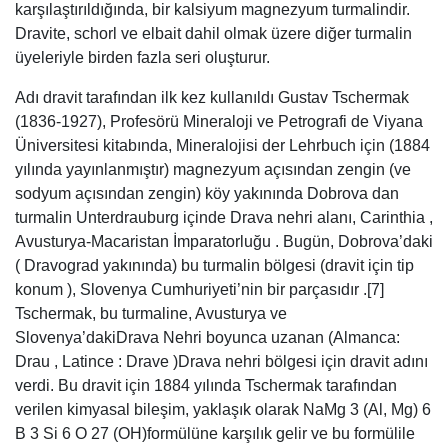
karşılaştırıldığında, bir kalsiyum magnezyum turmalindir.
Dravite, schorl ve elbait dahil olmak üzere diğer turmalin
üyeleriyle birden fazla seri oluşturur.
Adı dravit tarafından ilk kez kullanıldı Gustav Tschermak
(1836-1927), Profesörü Mineraloji ve Petrografi de Viyana
Üniversitesi kitabında, Mineralojisi der Lehrbuch için (1884
yılında yayınlanmıştır) magnezyum açısından zengin (ve
sodyum açısından zengin) köy yakınında Dobrova dan
turmalin Unterdrauburg içinde Drava nehri alanı, Carinthia ,
Avusturya-Macaristan İmparatorluğu . Bugün, Dobrova’daki
( Dravograd yakınında) bu turmalin bölgesi (dravit için tip
konum ), Slovenya Cumhuriyeti’nin bir parçasıdır .[7]
Tschermak, bu turmaline, Avusturya ve
Slovenya’dakiDrava Nehri boyunca uzanan (Almanca:
Drau , Latince : Drave )Drava nehri bölgesi için dravit adını
verdi. Bu dravit için 1884 yılında Tschermak tarafından
verilen kimyasal bileşim, yaklaşık olarak NaMg 3 (Al, Mg) 6
B 3 Si 6 O 27 (OH)formülüne karşılık gelir ve bu formülile