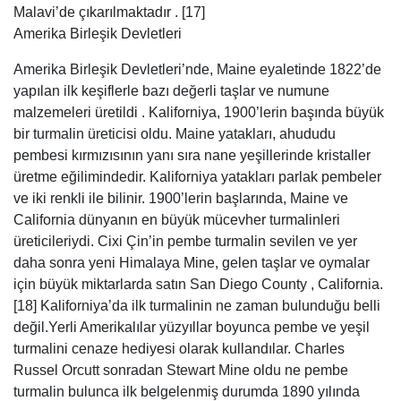
Malavi’de çıkarılmaktadır . [17]
Amerika Birleşik Devletleri
Amerika Birleşik Devletleri’nde, Maine eyaletinde 1822’de
yapılan ilk keşiflerle bazı değerli taşlar ve numune
malzemeleri üretildi . Kaliforniya, 1900’lerin başında büyük
bir turmalin üreticisi oldu. Maine yatakları, ahududu
pembesi kırmızısının yanı sıra nane yeşillerinde kristaller
üretme eğilimindedir. Kaliforniya yatakları parlak pembeler
ve iki renkli ile bilinir. 1900’lerin başlarında, Maine ve
California dünyanın en büyük mücevher turmalinleri
üreticileriydi. Cixi Çin’in pembe turmalin sevilen ve yer
daha sonra yeni Himalaya Mine, gelen taşlar ve oymalar
için büyük miktarlarda satın San Diego County , California.
[18] Kaliforniya’da ilk turmalinin ne zaman bulunduğu belli
değil.Yerli Amerikalılar yüzyıllar boyunca pembe ve yeşil
turmalini cenaze hediyesi olarak kullandılar. Charles
Russel Orcutt sonradan Stewart Mine oldu ne pembe
turmalin bulunca ilk belgelenmiş durumda 1890 yılında