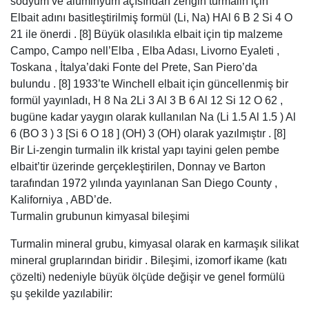
sodyum ve alüminyum açısından zengin turmalin için
Elbait adını basitleştirilmiş formül (Li, Na) HAl 6 B 2 Si 4 O
21 ile önerdi . [8] Büyük olasılıkla elbait için tip malzeme
Campo, Campo nell’Elba , Elba Adası, Livorno Eyaleti ,
Toskana , İtalya’daki Fonte del Prete, San Piero’da
bulundu . [8] 1933’te Winchell elbait için güncellenmiş bir
formül yayınladı, H 8 Na 2Li 3 Al 3 B 6 Al 12 Si 12 O 62 ,
bugüne kadar yaygın olarak kullanılan Na (Li 1.5 Al 1.5 ) Al
6 (BO 3 ) 3 [Si 6 O 18 ] (OH) 3 (OH) olarak yazılmıştır . [8]
Bir Li-zengin turmalin ilk kristal yapı tayini gelen pembe
elbait’tir üzerinde gerçekleştirilen, Donnay ve Barton
tarafından 1972 yılında yayınlanan San Diego County ,
Kaliforniya , ABD’de.
Turmalin grubunun kimyasal bileşimi
Turmalin mineral grubu, kimyasal olarak en karmaşık silikat
mineral gruplarından biridir . Bileşimi, izomorf ikame (katı
çözelti) nedeniyle büyük ölçüde değişir ve genel formülü
şu şekilde yazılabilir: