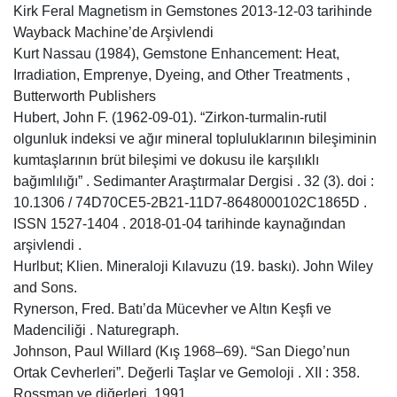
Kirk Feral Magnetism in Gemstones 2013-12-03 tarihinde
Wayback Machine’de Arşivlendi
Kurt Nassau (1984), Gemstone Enhancement: Heat,
Irradiation, Emprenye, Dyeing, and Other Treatments ,
Butterworth Publishers
Hubert, John F. (1962-09-01). “Zirkon-turmalin-rutil
olgunluk indeksi ve ağır mineral topluluklarının bileşiminin
kumtaşlarının brüt bileşimi ve dokusu ile karşılıklı
bağımlılığı” . Sedimanter Araştırmalar Dergisi . 32 (3). doi :
10.1306 / 74D70CE5-2B21-11D7-8648000102C1865D .
ISSN 1527-1404 . 2018-01-04 tarihinde kaynağından
arşivlendi .
Hurlbut; Klien. Mineraloji Kılavuzu (19. baskı). John Wiley
and Sons.
Rynerson, Fred. Batı’da Mücevher ve Altın Keşfi ve
Madenciliği . Naturegraph.
Johnson, Paul Willard (Kış 1968–69). “San Diego’nun
Ortak Cevherleri”. Değerli Taşlar ve Gemoloji . XII : 358.
Rossman ve diğerleri. 1991.