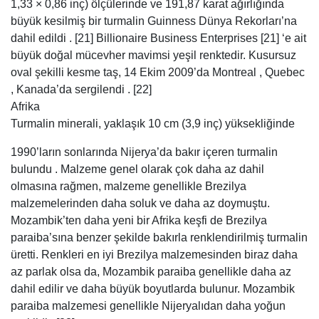
1,33 × 0,86 inç) ölçülerinde ve 191,87 karat ağırlığında
büyük kesilmiş bir turmalin Guinness Dünya Rekorları’na
dahil edildi . [21] Billionaire Business Enterprises [21] ‘e ait
büyük doğal mücevher mavimsi yeşil renktedir. Kusursuz
oval şekilli kesme taş, 14 Ekim 2009’da Montreal , Quebec
, Kanada’da sergilendi . [22]
Afrika
Turmalin minerali, yaklaşık 10 cm (3,9 inç) yüksekliğinde
1990’ların sonlarında Nijerya’da bakır içeren turmalin
bulundu . Malzeme genel olarak çok daha az dahil
olmasına rağmen, malzeme genellikle Brezilya
malzemelerinden daha soluk ve daha az doymuştu.
Mozambik’ten daha yeni bir Afrika keşfi de Brezilya
paraiba’sına benzer şekilde bakırla renklendirilmiş turmalin
üretti. Renkleri en iyi Brezilya malzemesinden biraz daha
az parlak olsa da, Mozambik paraiba genellikle daha az
dahil edilir ve daha büyük boyutlarda bulunur. Mozambik
paraiba malzemesi genellikle Nijeryalıdan daha yoğun