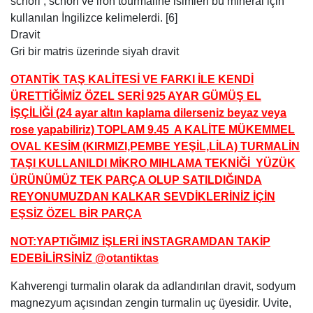
schörl , schorl ve iron tourmaline isimleri bu mineral için
kullanılan İngilizce kelimelerdi. [6]
Dravit
Gri bir matris üzerinde siyah dravit
OTANTİK TAŞ KALİTESİ VE FARKI İLE KENDİ
ÜRETTİĞİMİZ ÖZEL SERİ 925 AYAR GÜMÜŞ EL
İŞÇİLİĞİ (24 ayar altın kaplama dilerseniz beyaz veya
rose yapabiliriz) TOPLAM 9.45 A KALİTE MÜKEMMEL
OVAL KESİM (KIRMIZI,PEMBE YEŞİL,LİLA) TURMALİN
TAŞI KULLANILDI MİKRO MIHLAMA TEKNİĞİ YÜZÜK
ÜRÜNÜMÜZ TEK PARÇA OLUP SATILDIĞINDA
REYONUMUZDAN KALKAR SEVDİKLERİNİZ İÇİN
EŞSİZ ÖZEL BİR PARÇA
NOT:YAPTIĞIMIZ İŞLERİ İNSTAGRAMDAN TAKİP
EDEBİLİRSİNİZ @otantiktas
Kahverengi turmalin olarak da adlandırılan dravit, sodyum
magnezyum açısından zengin turmalin uç üyesidir. Uvite,