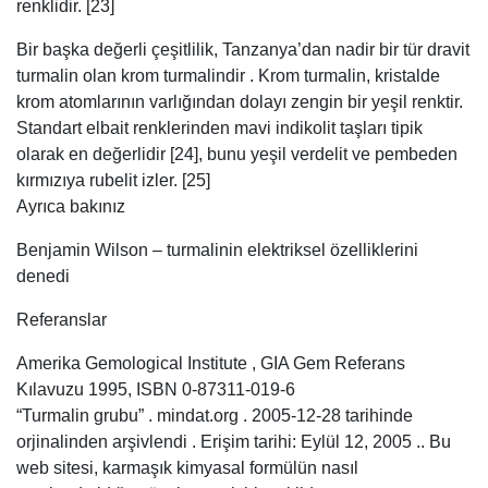
renklidir. [23]
Bir başka değerli çeşitlilik, Tanzanya’dan nadir bir tür dravit
turmalin olan krom turmalindir . Krom turmalin, kristalde
krom atomlarının varlığından dolayı zengin bir yeşil renktir.
Standart elbait renklerinden mavi indikolit taşları tipik
olarak en değerlidir [24], bunu yeşil verdelit ve pembeden
kırmızıya rubelit izler. [25]
Ayrıca bakınız
Benjamin Wilson – turmalinin elektriksel özelliklerini
denedi
Referanslar
Amerika Gemological Institute , GIA Gem Referans
Kılavuzu 1995, ISBN 0-87311-019-6
“Turmalin grubu” . mindat.org . 2005-12-28 tarihinde
orjinalinden arşivlendi . Erişim tarihi: Eylül 12, 2005 .. Bu
web sitesi, karmaşık kimyasal formülün nasıl