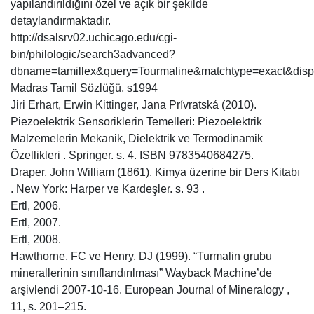
yapılandırıldığını özel ve açık bir şekilde
detaylandırmaktadır.
http://dsalsrv02.uchicago.edu/cgi-
bin/philologic/search3advanced?
dbname=tamillex&query=Tourmaline&matchtype=exact&displ
Madras Tamil Sözlüğü, s1994
Jiri Erhart, Erwin Kittinger, Jana Prívratská (2010).
Piezoelektrik Sensoriklerin Temelleri: Piezoelektrik
Malzemelerin Mekanik, Dielektrik ve Termodinamik
Özellikleri . Springer. s. 4. ISBN 9783540684275.
Draper, John William (1861). Kimya üzerine bir Ders Kitabı
. New York: Harper ve Kardeşler. s. 93 .
Ertl, 2006.
Ertl, 2007.
Ertl, 2008.
Hawthorne, FC ve Henry, DJ (1999). “Turmalin grubu
minerallerinin sınıflandırılması” Wayback Machine’de
arşivlendi 2007-10-16. European Journal of Mineralogy ,
11, s. 201–215.