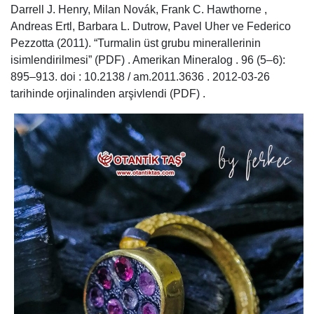
Darrell J. Henry, Milan Novák, Frank C. Hawthorne ,
Andreas Ertl, Barbara L. Dutrow, Pavel Uher ve Federico
Pezzotta (2011). “Turmalin üst grubu minerallerinin
isimlendirilmesi” (PDF) . Amerikan Mineralog . 96 (5–6):
895–913. doi : 10.2138 / am.2011.3636 . 2012-03-26
tarihinde orjinalinden arşivlendi (PDF) .