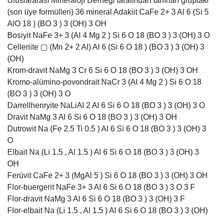
Uluslararası Mineraloji Derneği tarafından tanınan gruptaki
(son üye formülleri) 36 mineral Adakiit CaFe 2+ 3 Al 6 (Si 5
AlO 18 ) (BO 3 ) 3 (OH) 3 OH
Bosiyit NaFe 3+ 3 (Al 4 Mg 2 ) Si 6 O 18 (BO 3 ) 3 (OH) 3 O
Celleriite ▢ (Mn 2+ 2 Al) Al 6 (Si 6 O 18 ) (BO 3 ) 3 (OH) 3
(OH)
Krom-dravit NaMg 3 Cr 6 Si 6 O 18 (BO 3 ) 3 (OH) 3 OH
Kromo-alümino-povondrait NaCr 3 (Al 4 Mg 2 ) Si 6 O 18
(BO 3 ) 3 (OH) 3 O
Darrellhenryite NaLiAl 2 Al 6 Si 6 O 18 (BO 3 ) 3 (OH) 3 O
Dravit NaMg 3 Al 6 Si 6 O 18 (BO 3 ) 3 (OH) 3 OH
Dutrowit Na (Fe 2.5 Ti 0.5 ) Al 6 Si 6 O 18 (BO 3 ) 3 (OH) 3
O
Elbait Na (Li 1.5 , Al 1.5 ) Al 6 Si 6 O 18 (BO 3 ) 3 (OH) 3
OH
Ferüvit CaFe 2+ 3 (MgAl 5 ) Si 6 O 18 (BO 3 ) 3 (OH) 3 OH
Flor-buergerit NaFe 3+ 3 Al 6 Si 6 O 18 (BO 3 ) 3 O 3 F
Flor-dravit NaMg 3 Al 6 Si 6 O 18 (BO 3 ) 3 (OH) 3 F
Flor-elbait Na (Li 1.5 , Al 1.5 ) Al 6 Si 6 O 18 (BO 3 ) 3 (OH)