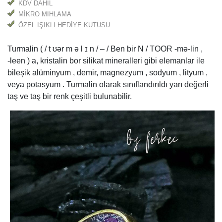
KDV DAHİL
MİKRO MIHLAMA
ÖZEL IŞIKLI HEDİYE KUTUSU
Turmalin ( / t ʊər m ə l ɪ n / – / Ben bir N / TOOR -mə-lin ,
-⁠leen ) a, kristalin bor silikat mineralleri gibi elemanlar ile
bileşik alüminyum , demir, magnezyum , sodyum , lityum ,
veya potasyum . Turmalin olarak sınıflandırıldı yarı değerli
taş ve taş bir renk çeşitli bulunabilir.