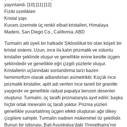
yayınlandı. [10] [11] [12]
Fiziki ozellikleri
Kristal yapı
Kuvars üzerinde üç renkli elbait kristalleri, Himalaya
Madeni, San Diego Co., California, ABD
Turmalin altı üyeli bir halkadır Siklosilikat bir olan köşeli bir
kristal sistemi. Uzun, ince ila kalın prizmatik ve sütunlu
kristaller şeklinde oluşur ve genellikle enine kesitte üçgen
şeklindedir ve genellikle eğri çizgili yüzlerle oluşur.
Kristallerin uçlarındaki sonlandırma tarzı bazen
hemimorfizm olarak adlandırılan asimetriktir. Küçük ince
prizmatik kristaller, aplit adı verilen ince taneli bir granitte
yaygındır ve genellikle radyal papatya benzeri desenler
oluşturur. Turmalin, üç taraflı prizmalarıyla ayırt edilir; başka
hiçbir ortak mineralin üç tarafı yoktur. Prizma yüzleri
genellikle yuvarlatılmış üçgen efekti oluşturan ağır dikey
çizgilere sahiptir. Turmalin nadiren mükemmel öz şekillidir.
Bunun bir istisnası, Batı Avustralya’daki Yinnietharra’nın