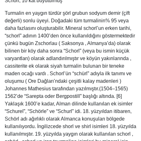
Schorl, 10 kat büyütülmüş
Turmalin en yaygın türdür şörl grubun sodyum demir (çift
değerli) sonlu üyeyi. Doğadaki tüm turmalinin% 95 veya
daha fazlasını oluşturabilir. Mineral schorl’un erken tarihi,
“schorl” adının 1400’den önce kullanıldığını göstermektedir
çünkü bugün Zschorlau ( Saksonya , Almanya’da) olarak
bilinen bir köy daha sonra “Schorl” (veya bu ismin küçük
varyantları) olarak adlandırılmıştır ve köyün yakınlarında ,
cassiterite ek olarak siyah turmalin bulunan bir teneke
maden ocağı vardı . Schorl’ün “schürl” adıyla ilk tanımı ve
oluşumu ( Ore Dağları’ndaki çeşitli kalay madenleri )
Johannes Mathesius tarafından yazılmıştır.(1504–1565)
1562’de “Sarepta oder Bergpostill” başlığı altında. [6]
Yaklaşık 1600’e kadar, Alman dilinde kullanılan ek isimler
“Schurel”, “Schörle” ve “Schurl” idi. 18. yüzyıldan itibaren,
Schörl adı ağırlıklı olarak Almanca konuşulan bölgede
kullanılıyordu. İngilizcede shorl ve shirl isimleri 18. yüzyılda
kullanılmıştır. 19. yüzyılda yaygın olarak kullanılan schorl ,