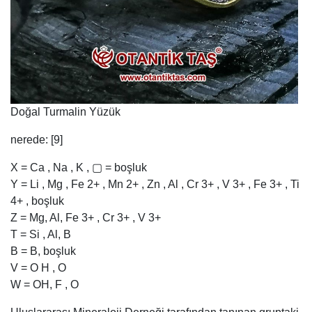
Doğal Turmalin Yüzük
nerede: [9]
X = Ca , Na , K , ▢ = boşluk
Y = Li , Mg , Fe 2+ , Mn 2+ , Zn , Al , Cr 3+ , V 3+ , Fe 3+ , Ti
4+ , boşluk
Z = Mg, Al, Fe 3+ , Cr 3+ , V 3+
T = Si , Al, B
B = B, boşluk
V = O H , O
W = OH, F , O