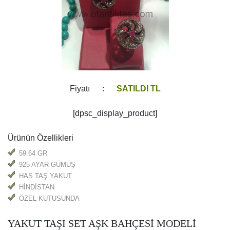
Fiyatı :
SATILDI TL
[dpsc_display_product]
Ürünün Özellikleri
59.64 GR
925 AYAR GÜMÜŞ
HAS TAŞ YAKUT
HİNDİSTAN
ÖZEL KUTUSUNDA
YAKUT TAŞI SET AŞK BAHÇESİ MODELİ