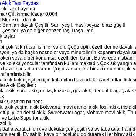
ik Taşı Faydası
lma / Çift kırma: Kadar 0.004
k: Mumsu – donuk
 Bantları dayalı Çeşitli: Sarı, yeşil, mavi-beyaz; biraz güçlü
ı Çeşitleri ya da diğer benzer Taş: Başa Dön
k taşlar
n
 birçok farklı ticari isimler vardır. Çoğu optik özelliklerine dayalı, 
on, ya da başka nesneler veya minerallerin kapanım dayalı sınıfl
öken veya diğer konumsal özellikleri bakın. Bu yöreden tabanlı 
ı ve koleksiyoncular tarafından kullanılmaktadır. Çok sık yangın ak
n bazı ticari adları vardır. Çoğu zaman, tek bir akik numune, iki ve
nıflandırılabilir.
akik farklı çeşitleri için kullanılan bazı ortak ticaret adları listesi
r Akik Çeşitleri:
ik, akik, sard, akik, oniks, krizokol, göz akik, dendritik agat, ak
ik
ik Çeşitleri bilinen:
, akik yeşim, akik Botsvana, mavi dantel akik, fosil akik, iris ak
ik tüp, yılan derisi akik, Sweetwater agat, Mohave mavi akik, Th
 ve Lake Superior akik.
zellik
ş daha yaratıcı renk ve dokular çok çeşitli yatay tabakalar halin
re şeritli. Ev sahibi kaya bir boşluğu doldurarak Her birey akik 