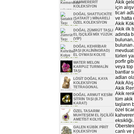
Akik gele
KAMMERERİT
KOLEKSİYON
için alış
MİNERAL
ticari a
DOĞAL SHATTUCKİTE
SATILDI TL
ve hatta 
(ŞATAKİT ) MİNARELİ
ÖZEL KOLEKSİYON
Akik Kök
SATILDI TL
Akik ilk
DOĞAL ZÜMRÜT TAŞLI
adında bi
EL İŞÇİLİĞİ MİX YÜZÜK
(VİP)
bulunan, 
SATILDI TL
bulunan 
DOĞAL KEHRİBAR
mevduat 
TAŞI (KALİNİNGRAD)
EL OYMASI KOLYE
türleri y
SATILDI TL
porfir gi
WATER MELON
veya top
KARPUZ TURMALİN
TAŞI
bantlar s
SATILDI TL
adları ola
LÖSİT DOĞAL KAYA
Akik Alı
KOLEKSİYON
TETRAGONAL
Akik Re
OLUŞUM
Akik ren
DOĞAL ARMUT KESİM
SATILDI TL
tüm akik
SİTRİN TAŞI (8.75
KARAT)
taşların 
SATILDI TL
özel tica
ÖZEL TASARIM
kahvereng
MUHTEŞEM EL İŞÇİLİĞİ
AMETİST KOLYE
eksikliği
SATILDI TL
Oberstei
GALEN KÜBİK PİRİT
canlı ve 
KOLEKSİYON