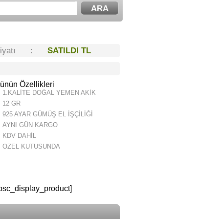
Fiyatı :
SATILDI TL
ünün Özellikleri
1.KALİTE DOĞAL YEMEN AKİK
12 GR
925 AYAR GÜMÜŞ EL İŞÇİLİĞİ
AYNI GÜN KARGO
KDV DAHİL
ÖZEL KUTUSUNDA
psc_display_product]