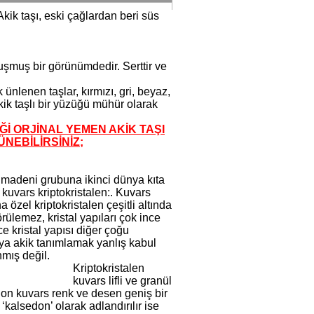
kik taşı, eski çağlardan beri süs
luşmuş bir görünümdedir. Serttir ve
ünlenen taşlar, kırmızı, gri, beyaz,
ik taşlı bir yüzüğü mühür olarak
İĞİ ORJİNAL YEMEN AKİK TAŞI
NEBİLİRSİNİZ;
at madeni grubuna ikinci dünya kıta
kuvars kriptokristalen:. Kuvars
 özel kriptokristalen çeşitli altında
örülemez, kristal yapıları çok ince
ce kristal yapısı diğer çoğu
 ya akik tanımlamak yanlış kabul
nmış değil.
Kriptokristalen
kuvars lifli ve granül
sedon kuvars renk ve desen geniş bir
‘kalsedon’ olarak adlandırılır ise