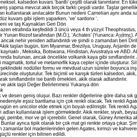
neksel, kalsedon kuvars ‘bantlı’ çeşitli olarak tanımlanır. En tüketi
veriş yapma mevcut akik birçok farklı çeşidi vardır. Taşlar genellikl
dları kullanılarak anılacaktır Bunun nedeni Carnelian aynı anda
düz kuvars gibi işlem yaparken, ‘ve’ sardonx ‘.
eni ve taş Kaynakları Geri Dön
 bazen etrafında keşfedildi 3 üncü veya 4 th yüzyıl Theophrastus
r Yunan filozof tarafından (M.Ö.), ‘Achates’ (Yunanca: Aχάτης). A
ancak nehir yeniden adlandırıldı ve şimdi o zamandan beri Dirill
Akik taşları bugün, tüm Myanmar, Brezilya, Uruguay, Arjantin d
kaynaklı , Meksika, Botswana, Hindistan, Avustralya ve ABD. Aki
anında bulunan, ancak öncelikle volkanik kaya gibi sınıflandırılır. 
bi magmatik, tortul ve metamorfik kaya cepler içinde oluşturur. S
 şeklindeki nodüller formu ve mevduat uzun süreler boyunca in
ürecinde oluşturulur. Tek biçimli ve karışık türleri kalsedon, akik
rak sınıflandırılır ise bantlı örnekleri, akik olarak adlandırılır.
ş ve akik taşlı Değer Belirlenmesi Yukarıya dön
nk
k ve desen geniş oluşur. Bazı renkler diğerlerine göre daha sı
 nedeniyle eşsiz bantlama için çok renkli olacak. Tek renkli Aga
bugün en unicolor elde etmek için boyalı edilmiştir. Tek renkli Ag
ri adları kullanılarak işlem görmektedir. Akik renkler, siyah, beyaz,
i, pembe, mor ve gri içerebilir. Genel olarak, Güney Amerika akik
. Bunlar ayrıca tipik olarak bir çok mat gri renkte ortaya çıkar. 
n zamanlar bol madenlerinden gelen Agates, kırmızı ve kahveren
güçlü renkler için bilinen edildi.