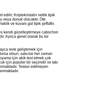
 edilir; Kriptokristalin netlik tipik
u veya donuk olacaktır. Öte
klık ve kuvars gül tipik şeffaftır.
tes kendi güzelleştirmeye cabochon
r. Ayrıca genel olarak bu tür
yca renk geliştirmek için
lursa olsun, satıcılar her zaman
 boyama için akik test etmek çok
k için popüler bir seçimdir ve takı
yanmaktadır. Tedavi edilmeyen
yanmaktadır.