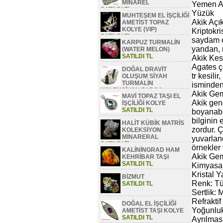
MİNAREL
Yemen Ak
SATILDI TL
Yüzük
MUHTEŞEM EL İŞÇİLİĞİ
Akik Açık
AMETİST TOPAZ
KOLYE (VIP)
Kriptokri
SATILDI TL
saydam o
KARPUZ TURMALİN
yandan, m
(WATER MELON)
SATILDI TL
Akik Kes
Agates ç
DOĞAL DRAVİT
tr kesili
OLUŞUM SİYAH
TURMALİN
isminden
KOLEKSİYON PARÇA
Akik Gemo
MAVİ TOPAZ TAŞI EL
SATILDI TL
Akik gen
İŞÇİLİĞİ KOLYE
SATILDI TL
boyanabil
bilginin 
HALİT KÜBİK MATRİS
zordur. Ç
KOLEKSİYON
MİNARERAL
yuvarlan
SATILDI TL
örnekler 
KALİNİNGRAD HAM
Akik Gem
KEHRİBAR TAŞI
SATILDI TL
Kimyasal
Kristal Y
BİZMUT
Renk: Tüm
SATILDI TL
Sertlik:
Refraktif
DOĞAL EL İŞÇİLİĞİ
Yoğunluk
AMETİST TAŞI KOLYE
SATILDI TL
Ayrılması