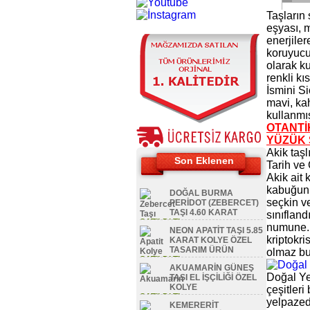
Taşların 
eşyası, 
enerjiler
koruyuc
olarak ku
renkli kı
İsmini Si
mavi, ka
kullanmış
OTANTİK
YÜZÜK 
Akik taşlı
Son Eklenen
Tarih ve
Akik ait 
kabuğunun
DOĞAL BURMA
seçkin ve
PERİDOT (ZEBERCET)
TAŞI 4.60 KARAT
sınıfland
SATILDI TL
numune. A
NEON APATİT TAŞI 5.85
kriptokr
KARAT KOLYE ÖZEL
TASARIM ÜRÜN
olmaz bu
SATILDI TL
AKUAMARİN GÜNEŞ
Doğal Ye
TAŞI EL İŞÇİLİĞİ ÖZEL
KOLYE
çeşitleri
SATILDI TL
yelpazede
KEMERERİT