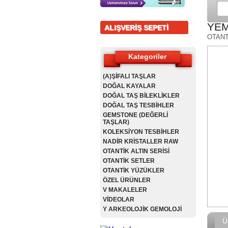
YEM
ALIŞVERİŞ SEPETİ
OTANT
Kategoriler
(A)ŞİFALI TAŞLAR
DOĞAL KAYALAR
DOĞAL TAŞ BİLEKLİKLER
DOĞAL TAŞ TESBİHLER
GEMSTONE (DEĞERLİ
TAŞLAR)
KOLEKSİYON TESBİHLER
NADİR KRİSTALLER RAW
OTANTİK ALTIN SERİSİ
OTANTİK SETLER
OTANTİK YÜZÜKLER
ÖZEL ÜRÜNLER
V MAKALELER
VİDEOLAR
Y ARKEOLOJİK GEMOLOJİ
Ü