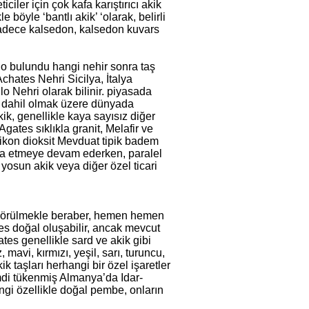
ciler için çok kafa karıştırıcı akik
e böyle ‘bantlı akik’ ‘olarak, belirli
 sadece kalsedon, kalsedon kuvars
, o bulundu hangi nehir sonra taş
chates Nehri Sicilya, İtalya
o Nehri olarak bilinir. piyasada
e dahil olmak üzere dünyada
k, genellikle kaya sayısız diğer
Agates sıklıkla granit, Melafir ve
ilikon dioksit Mevduat tipik badem
şa etmeye devam ederken, paralel
, yosun akik veya diğer özel ticari
k görülmekle beraber, hemen hemen
tes doğal oluşabilir, ancak mevcut
ates genellikle sard ve akik gibi
 mavi, kırmızı, yeşil, sarı, turuncu,
 taşları herhangi bir özel işaretler
Şimdi tükenmiş Almanya’da Idar-
gi özellikle doğal pembe, onların