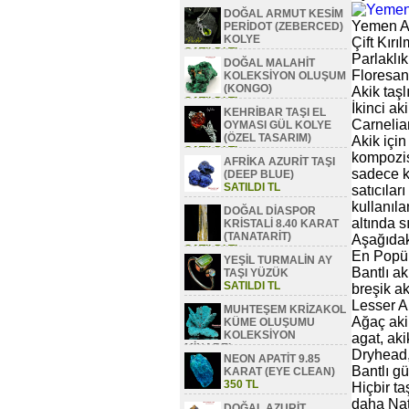
DOĞAL ARMUT KESİM
Yemen Ak
PERİDOT (ZEBERCED)
KOLYE
Çift Kırı
SATILDI TL
Parlaklı
DOĞAL MALAHİT
Floresan:
KOLEKSİYON OLUŞUM
(KONGO)
Akik taşl
SATILDI TL
İkinci aki
KEHRİBAR TAŞI EL
Carnelia
OYMASI GÜL KOLYE
(ÖZEL TASARIM)
Akik için
SATILDI TL
kompozisy
AFRİKA AZURİT TAŞI
sadece k
(DEEP BLUE)
SATILDI TL
satıcılar
kullanıla
DOĞAL DİASPOR
altında sı
KRİSTALİ 8.40 KARAT
(TANATARİT)
Aşağıdaki 
SATILDI TL
En Popüle
YEŞİL TURMALİN AY
Bantlı ak
TAŞI YÜZÜK
SATILDI TL
breşik ak
Lesser Ak
MUHTEŞEM KRİZAKOL
Ağaç akik
KÜME OLUŞUMU
KOLEKSİYON
agat, ak
MİNAREL
Dryhead,
NEON APATİT 9.85
SATILDI TL
Bantlı gü
KARAT (EYE CLEAN)
350 TL
Hiçbir ta
daha Natu
DOĞAL AZURİT