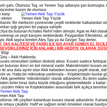
sırlı şahı, Ölümsüz Taş, ve Yemen Taşı adlarıyla şan bulmuştur. A
mücevher bazen de olumsuz
e karşı
u etmen
Yemen Akik Taşı Yüzük
llanılır. Bir merkezin çevresinde çeşitli renklerde halkalardan o
sımları ışığı geçiren bir yapıya sahiptir.
cilya’da bulunan Achates Nehri’nden almıştır. Agat ve Akit olarak 
hverengi ve yeşil karışımı renklerdedir. Peygamber Efendimiz, ak
tır. Akik taşına kimileri Ateş Taşı ya da Gezgin Taşı derler.
 TAŞ KALİTESİ VE FARKI İLE 925 AYAR GÜMÜŞ EL İŞÇİL
SEVDİKLERİNİZ İÇİN ANLAMLI BİR HEDİYE OLARAK DÜŞÜ
 Bilgi
 Giriş – Akik Hakkında
kuvars mineralleri (silikon dioksit) ailesi. Kuvars sadece feldsp
 bulunan ikinci en bol mineral vardır. Makrokristalin kuvars ve 
 iki ana dala ayrılır olan Akik kalsedon kuvars çeşitli olarak, daha
ırılır ve. Hatta bir mikroskop yardımıyla – Kriptokristalin bunlar g
kik genellikle ‘mikrokristalin’ olarak adlandırılır; Bu terim sade
istalen türler biraz daha büyük olduğunu göstermektedir. o kadar
 yüzden mikro ve Kriptokristalen arasındaki fark açıkça tanımla
men Akik Taşı
 bölünür. lifli çeşitleri kalseduan kuvars olarak adlandırılır. Kal
 ortaya çıkabilir. Hafif ve sağlam renkli örnekleri olarak basitçe 