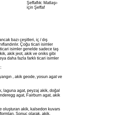
Şeffaflık: Matlaşı-
için Şeffaf
ancak bazı çeşitleri, iç / dış
andırılır. Çoğu ticari isimler
ticari isimler genelde sadece taş
ik, akik jeot, akik ve oniks gibi
ya daha fazla farklı ticari isimler
:
ik yangın , akik geode, yosun agat ve
ik, laguna agat, peyzaj akik, doğal
underegg agat, Fairburn agat, akik
de oluşturan akik, kalsedon kuvars
formları. Sonuç olarak, akik,