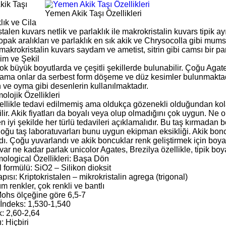
ik Taşı
Yemen Akik Taşı Özellikleri
lık ve Cila
stalen kuvars netlik ve parlaklık ile makrokristalin kuvars tipik ayırt
pak aralıkları ve parlaklık en sık akik ve Chrysocolla gibi mums
akrokristalin kuvars saydam ve ametist, sitrin gibi camsı bir parla
im ve Şekil
ok büyük boyutlarda ve çeşitli şekillerde bulunabilir. Çoğu Aga
r, ama onlar da serbest form döşeme ve düz kesimler bulunmaktadı
 ve oyma gibi desenlerin kullanılmaktadır.
lojik Özellikleri
ellikle tedavi edilmemiş ama oldukça gözenekli olduğundan kola
ir. Akik fiyatları da boyalı veya olup olmadığını çok uygun. Ne o
en iyi şekilde her türlü tedavileri açıklamalıdır. Bu taş kırmadan
oğu taş laboratuvarları bunu uygun ekipman eksikliği. Akik boncu
dı. Çoğu yuvarlandı ve akik boncuklar renk geliştirmek için bo
var ne kadar parlak unicolor Agates, Brezilya özellikle, tipik bo
ological Özellikleri: Başa Dön
 formülü: SiO2 – Silikon dioksit
apısı: Kriptokristalen – mikrokristalin agrega (trigonal)
 renkler, çok renkli ve bantlı
 Mohs ölçeğine göre 6,5-7
 İndeks: 1,530-1,540
: 2,60-2,64
: Hiçbiri