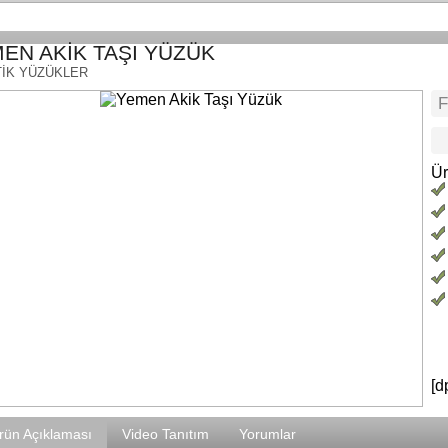
EN AKİK TAŞI YÜZÜK
İK YÜZÜKLER
Ür
[d
rün Açıklaması
Video Tanıtım
Yorumlar