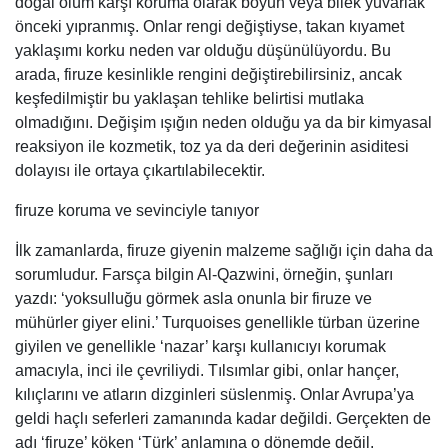
doğal ölüm karşı koruma olarak boyun veya bilek yuvarlak
önceki yıpranmış. Onlar rengi değiştiyse, takan kıyamet
yaklaşımı korku neden var olduğu düşünülüyordu. Bu
arada, firuze kesinlikle rengini değiştirebilirsiniz, ancak
keşfedilmiştir bu yaklaşan tehlike belirtisi mutlaka
olmadığını. Değişim ışığın neden olduğu ya da bir kimyasal
reaksiyon ile kozmetik, toz ya da deri değerinin asiditesi
dolayısı ile ortaya çıkartılabilecektir.
firuze koruma ve sevinciyle tanıyor
İlk zamanlarda, firuze giyenin malzeme sağlığı için daha da
sorumludur. Farsça bilgin Al-Qazwini, örneğin, şunları
yazdı: ‘yoksulluğu görmek asla onunla bir firuze ve
mühürler giyer elini.’ Turquoises genellikle türban üzerine
giyilen ve genellikle ‘nazar’ karşı kullanıcıyı korumak
amacıyla, inci ile çevriliydi. Tılsımlar gibi, onlar hançer,
kılıçlarını ve atların dizginleri süslenmiş. Onlar Avrupa’ya
geldi haçlı seferleri zamanında kadar değildi. Gerçekten de
adı ‘firuze’ köken ‘Türk’ anlamına o dönemde değil.