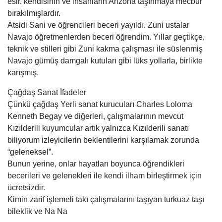
esir, kendisinin ve insanların Arizona taşınmaya mecbur
bırakılmışlardır.
Atsidi Sani ve öğrencileri beceri yayıldı. Zuni ustalar
Navajo öğretmenlerden beceri öğrendim. Yıllar geçtikçe,
teknik ve stilleri gibi Zuni kakma çalışması ile süslenmiş
Navajo gümüş damgalı kutuları gibi lüks yollarla, birlikte
karışmış.
Çağdaş Sanat İfadeler
Çünkü çağdaş Yerli sanat kurucuları Charles Loloma
Kenneth Begay ve diğerleri, çalışmalarının mevcut
Kızılderili kuyumcular artık yalnızca Kızılderili sanatı
biliyorum izleyicilerin beklentilerini karşılamak zorunda
“geleneksel”.
Bunun yerine, onlar hayatları boyunca öğrendikleri
becerileri ve gelenekleri ile kendi ilham birleştirmek için
ücretsizdir.
Kimin zarif işlemeli takı çalışmalarını taşıyan turkuaz taşı
bileklik ve Na Na