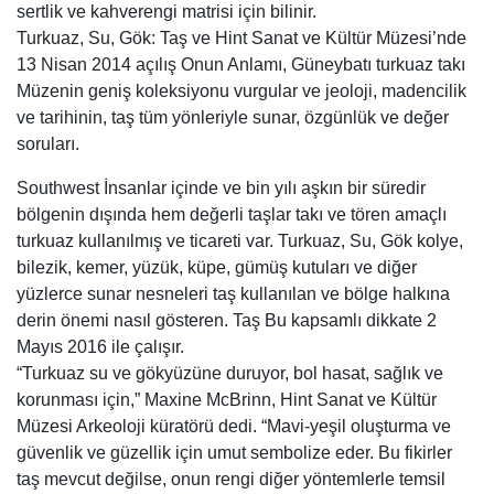
sertlik ve kahverengi matrisi için bilinir.
Turkuaz, Su, Gök: Taş ve Hint Sanat ve Kültür Müzesi’nde
13 Nisan 2014 açılış Onun Anlamı, Güneybatı turkuaz takı
Müzenin geniş koleksiyonu vurgular ve jeoloji, madencilik
ve tarihinin, taş tüm yönleriyle sunar, özgünlük ve değer
soruları.
Southwest İnsanlar içinde ve bin yılı aşkın bir süredir
bölgenin dışında hem değerli taşlar takı ve tören amaçlı
turkuaz kullanılmış ve ticareti var. Turkuaz, Su, Gök kolye,
bilezik, kemer, yüzük, küpe, gümüş kutuları ve diğer
yüzlerce sunar nesneleri taş kullanılan ve bölge halkına
derin önemi nasıl gösteren. Taş Bu kapsamlı dikkate 2
Mayıs 2016 ile çalışır.
“Turkuaz su ve gökyüzüne duruyor, bol hasat, sağlık ve
korunması için,” Maxine McBrinn, Hint Sanat ve Kültür
Müzesi Arkeoloji küratörü dedi. “Mavi-yeşil oluşturma ve
güvenlik ve güzellik için umut sembolize eder. Bu fikirler
taş mevcut değilse, onun rengi diğer yöntemlerle temsil