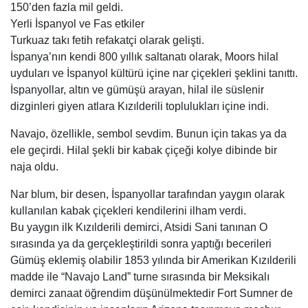
150’den fazla mil geldi.
Yerli İspanyol ve Fas etkiler
Turkuaz takı fetih refakatçi olarak gelişti.
İspanya’nın kendi 800 yıllık saltanatı olarak, Moors hilal
uyduları ve İspanyol kültürü içine nar çiçekleri şeklini tanıttı.
İspanyollar, altın ve gümüşü arayan, hilal ile süslenir
dizginleri giyen atlara Kızılderili toplulukları içine indi.
Navajo, özellikle, sembol sevdim. Bunun için takas ya da
ele geçirdi. Hilal şekli bir kabak çiçeği kolye dibinde bir
naja oldu.
Nar blum, bir desen, İspanyollar tarafından yaygın olarak
kullanılan kabak çiçekleri kendilerini ilham verdi.
Bu yaygın ilk Kızılderili demirci, Atsidi Sani tanınan O
sırasında ya da gerçekleştirildi sonra yaptığı becerileri
Gümüş eklemiş olabilir 1853 yılında bir Amerikan Kızılderili
madde ile “Navajo Land” turne sırasında bir Meksikalı
demirci zanaat öğrendim düşünülmektedir Fort Sumner de