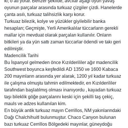
ki; o atı yorar. Benzer şekilde, avcılar aşağı oyun yavaş
oyunun parçalar arasında turkuaz çizgiler çizdi. Hanelerde
çanta asılı, turkuaz talihsizlik karşı korur.
Turkuaz bilezik, kolye ve yüzükler giyilebilir banka
hesapları; Geçmişte, Yerli Amerikalılar tüccarların gerekli
mallar için mevduat olarak parçaları kullanılır. Onların
bitkileri ya da yün sattı zaman tüccarlar ödendi ve takı geri
edilmiştir.
Madencilik Tarihi
Bu İspanyol gelmeden önce Kızılderililer ağır madencilik
Southwest boyunca keşfedildi AD 1350 ve 1600 Kabaca
200 mayınların arasında yer alarak, 1200 yıl kadar turkuaz
ile çalışma olmuştu tahmin edilmektedir, en Kızılderililer
tarafından başlatılmış olması inanıyordu , kayadan turkuaz
taşı bileklik göğe parçalarını keski için şekilli taş çekiç,
mauls ve adzes kullanılan kim.
En büyük antik turkuaz mayın Cerrillos, NM yakınlarındaki
Dağı Chalchihuitl bulunmuştur. Chaco Canyon bulunan
bazı turkuaz Cerrillos Bölgedeki mayınlar, güneydoğu