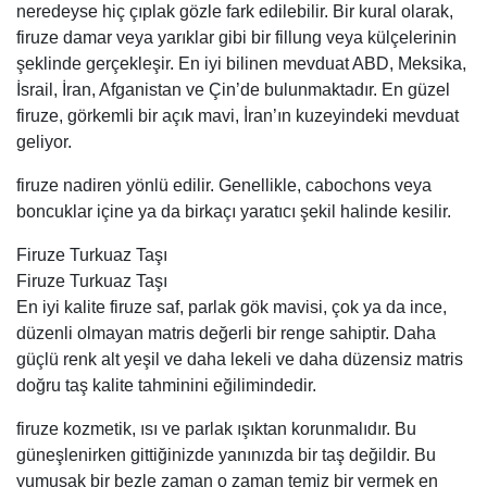
neredeyse hiç çıplak gözle fark edilebilir. Bir kural olarak,
firuze damar veya yarıklar gibi bir fillung veya külçelerinin
şeklinde gerçekleşir. En iyi bilinen mevduat ABD, Meksika,
İsrail, İran, Afganistan ve Çin’de bulunmaktadır. En güzel
firuze, görkemli bir açık mavi, İran’ın kuzeyindeki mevduat
geliyor.
firuze nadiren yönlü edilir. Genellikle, cabochons veya
boncuklar içine ya da birkaçı yaratıcı şekil halinde kesilir.
Firuze Turkuaz Taşı
Firuze Turkuaz Taşı
En iyi kalite firuze saf, parlak gök mavisi, çok ya da ince,
düzenli olmayan matris değerli bir renge sahiptir. Daha
güçlü renk alt yeşil ve daha lekeli ve daha düzensiz matris
doğru taş kalite tahminini eğilimindedir.
firuze kozmetik, ısı ve parlak ışıktan korunmalıdır. Bu
güneşlenirken gittiğinizde yanınızda bir taş değildir. Bu
yumuşak bir bezle zaman o zaman temiz bir vermek en