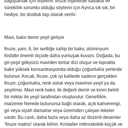
bağışlamak için söylenir. firuze ilişkilerde sadakat ve
süreklilik sorumlu olduğu söylenir için Ayrıca sık sık, bir
hediye, bir dostluk taşı olarak verilir.
Mavi, bakır demir yeşil geliyor
firuze, yani, 6, bir sertliğe sahip bir bakır, alüminyum
fosfattır önemli ölçüde daha yumuşak kuvars. Doğada, bu
gri-yeşil gökyüzü maviden tonlar dizi oluşur ve toprakta
bakır yüksek konsantrasyonda olduğu çoğunlukla yerlerde
bulunur. Ancak, firuze, çok iyi kalitede sadece gerçekten
firuze; çoğunlukla, renk soluk veya mavimsi-yeşil ya da
yeşilimsi. Mavi renk bakır, iki değerli demir ve krom belirli
bir miktar ile yeşil tarafından oluşturulur. Genellikle,
malzeme Nerede bulunursa bağlı olarak, açık kahverengi,
gri veya siyah damarlar veya üzerinden çalışan lekeler
vardır. Bu canlı, daha fazla veya daha az düzenli desenler
‘firuze matrisi’ olarak bilinir. Kristaller mikroskobik küçük ve