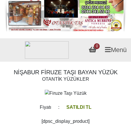
0
Menü
NİŞABUR FİRUZE TAŞI BAYAN YÜZÜK
OTANTİK YÜZÜKLER
Fiyatı :
SATILDI TL
[dpsc_display_product]