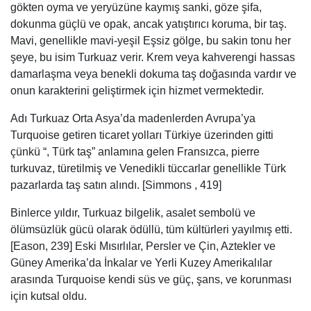
gökten oyma ve yeryüzüne kaymış sanki, göze şifa,
dokunma güçlü ve opak, ancak yatıştırıcı koruma, bir taş.
Mavi, genellikle mavi-yeşil Eşsiz gölge, bu sakin tonu her
şeye, bu isim Turkuaz verir. Krem veya kahverengi hassas
damarlaşma veya benekli dokuma taş doğasında vardır ve
onun karakterini geliştirmek için hizmet vermektedir.
Adı Turkuaz Orta Asya’da madenlerden Avrupa’ya
Turquoise getiren ticaret yolları Türkiye üzerinden gitti
çünkü “, Türk taş” anlamına gelen Fransızca, pierre
turkuvaz, türetilmiş ve Venedikli tüccarlar genellikle Türk
pazarlarda taş satın alındı. [Simmons , 419]
Binlerce yıldır, Turkuaz bilgelik, asalet sembolü ve
ölümsüzlük gücü olarak ödüllü, tüm kültürleri yayılmış etti.
[Eason, 239] Eski Mısırlılar, Persler ve Çin, Aztekler ve
Güney Amerika’da İnkalar ve Yerli Kuzey Amerikalılar
arasında Turquoise kendi süs ve güç, şans, ve korunması
için kutsal oldu.