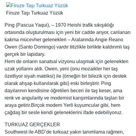
Firuze Taşı Turkuaz Yüzük
Ping (Pascua Yaqui), – 1970 Heishi trafik sıkışıklığı
ortasında oluşturulması için yeni bir cadde arıyor, canlanan
kakma mücevher gelenekleri – Aralarında Angie Reano
Owen (Santo Domingo) vardır titizlikle birlikte kaldırımlı taş
gerçek bir lapidary.
Hem de onların sanatsal vizyonu ulaşmak için gelenekten
uzak yollarını aldı. Owen, yeni (onu mozaikler her taş
özetliyor siyah matriksi) ile (örneğin bir bilezik için destek
olarak ahşap kullanılarak gibi) eski birleştirir. Ping
dayılarının kendisine öğretilen beceri ile taş keser, ama
renk ve angularity ve modernist karışımlarında taşları bir
araya getirir.Birçok modern Yerli kuyumcular gibi, hem
çağdaş bir sesle kendi geleneklerini ifade edebiliyoruz.
TURKUAZ GERÇEKLER
Southwest ile ABD’de turkuaz yakın tanımlama rağmen,