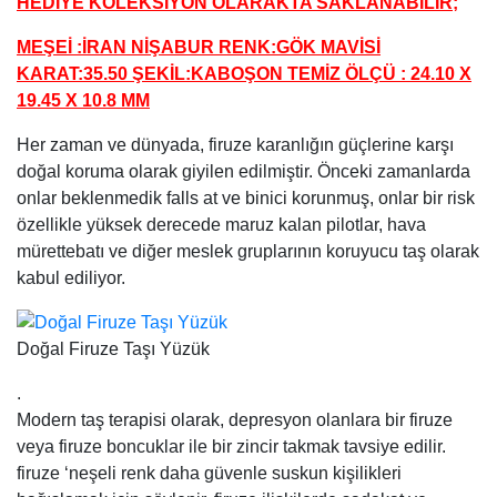
HEDİYE KOLEKSİYON OLARAKTA SAKLANABİLİR;
MEŞEİ :İRAN NİŞABUR RENK:GÖK MAVİSİ
KARAT:35.50 ŞEKİL:KABOŞON TEMİZ ÖLÇÜ : 24.10 X
19.45 X 10.8 MM
Her zaman ve dünyada, firuze karanlığın güçlerine karşı
doğal koruma olarak giyilen edilmiştir. Önceki zamanlarda
onlar beklenmedik falls at ve binici korunmuş, onlar bir risk
özellikle yüksek derecede maruz kalan pilotlar, hava
mürettebatı ve diğer meslek gruplarının koruyucu taş olarak
kabul ediliyor.
Doğal Firuze Taşı Yüzük
.
Modern taş terapisi olarak, depresyon olanlara bir firuze
veya firuze boncuklar ile bir zincir takmak tavsiye edilir.
firuze ‘neşeli renk daha güvenle suskun kişilikleri