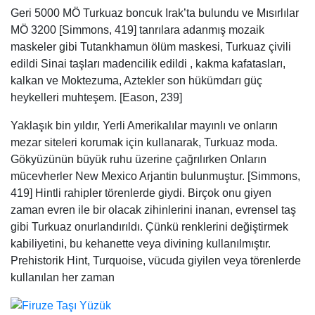
Geri 5000 MÖ Turkuaz boncuk Irak’ta bulundu ve Mısırlılar
MÖ 3200 [Simmons, 419] tanrılara adanmış mozaik
maskeler gibi Tutankhamun ölüm maskesi, Turkuaz çivili
edildi Sinai taşları madencilik edildi , kakma kafatasları,
kalkan ve Moktezuma, Aztekler son hükümdarı güç
heykelleri muhteşem. [Eason, 239]
Yaklaşık bin yıldır, Yerli Amerikalılar mayınlı ve onların
mezar siteleri korumak için kullanarak, Turkuaz moda.
Gökyüzünün büyük ruhu üzerine çağrılırken Onların
mücevherler New Mexico Arjantin bulunmuştur. [Simmons,
419] Hintli rahipler törenlerde giydi. Birçok onu giyen
zaman evren ile bir olacak zihinlerini inanan, evrensel taş
gibi Turkuaz onurlandırıldı. Çünkü renklerini değiştirmek
kabiliyetini, bu kehanette veya divining kullanılmıştır.
Prehistorik Hint, Turquoise, vücuda giyilen veya törenlerde
kullanılan her zaman