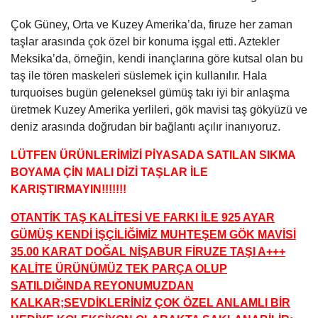
Çok Güney, Orta ve Kuzey Amerika’da, firuze her zaman
taşlar arasında çok özel bir konuma işgal etti. Aztekler
Meksika’da, örneğin, kendi inançlarına göre kutsal olan bu
taş ile tören maskeleri süslemek için kullanılır. Hala
turquoises bugün geleneksel gümüş takı iyi bir anlaşma
üretmek Kuzey Amerika yerlileri, gök mavisi taş gökyüzü ve
deniz arasında doğrudan bir bağlantı açılır inanıyoruz.
LÜTFEN ÜRÜNLERİMİZİ PİYASADA SATILAN SIKMA
BOYAMA ÇİN MALI DİZİ TAŞLAR İLE
KARIŞTIRMAYIN!!!!!!!
OTANTİK TAŞ KALİTESİ VE FARKI İLE 925 AYAR
GÜMÜŞ KENDİ İŞÇİLİĞİMİZ MUHTEŞEM GÖK MAVİSİ
35.00 KARAT DOĞAL NİŞABUR FİRUZE TAŞI A+++
KALİTE ÜRÜNÜMÜZ TEK PARÇA OLUP
SATILDIĞINDA REYONUMUZDAN
KALKAR;SEVDİKLERİNİZ ÇOK ÖZEL ANLAMLI BİR