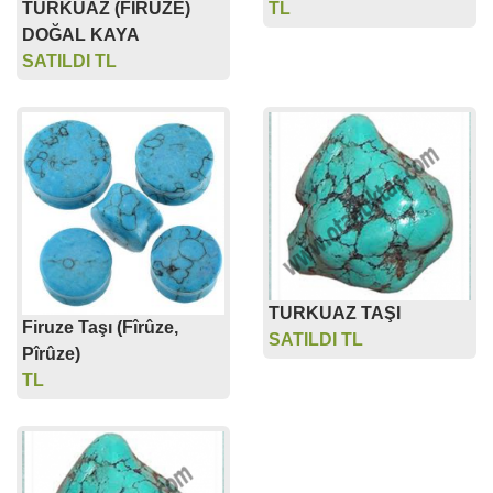
TURKUAZ (FİRUZE)
TL
DOĞAL KAYA
SATILDI TL
TURKUAZ TAŞI
Firuze Taşı (Fîrûze,
SATILDI TL
Pîrûze)
TL