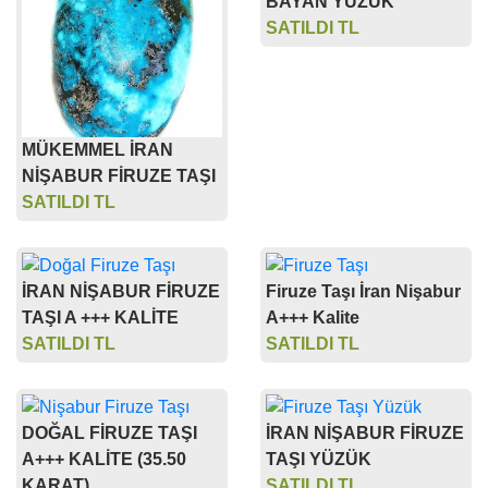
BAYAN YÜZÜK
SATILDI TL
MÜKEMMEL İRAN
NİŞABUR FİRUZE TAŞI
SATILDI TL
İRAN NİŞABUR FİRUZE
Firuze Taşı İran Nişabur
TAŞI A +++ KALİTE
A+++ Kalite
SATILDI TL
SATILDI TL
DOĞAL FİRUZE TAŞI
İRAN NİŞABUR FİRUZE
A+++ KALİTE (35.50
TAŞI YÜZÜK
KARAT)
SATILDI TL