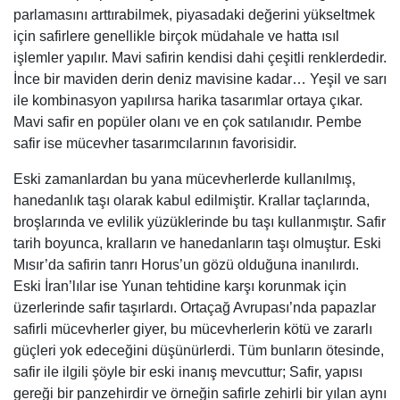
parlamasını arttırabilmek, piyasadaki değerini yükseltmek
için safirlere genellikle birçok müdahale ve hatta ısıl
işlemler yapılır. Mavi safirin kendisi dahi çeşitli renklerdedir.
İnce bir maviden derin deniz mavisine kadar… Yeşil ve sarı
ile kombinasyon yapılırsa harika tasarımlar ortaya çıkar.
Mavi safir en popüler olanı ve en çok satılanıdır. Pembe
safir ise mücevher tasarımcılarının favorisidir.
Eski zamanlardan bu yana mücevherlerde kullanılmış,
hanedanlık taşı olarak kabul edilmiştir. Krallar taçlarında,
broşlarında ve evlilik yüzüklerinde bu taşı kullanmıştır. Safir
tarih boyunca, kralların ve hanedanların taşı olmuştur. Eski
Mısır’da safirin tanrı Horus’un gözü olduğuna inanılırdı.
Eski İran’lılar ise Yunan tehtidine karşı korunmak için
üzerlerinde safir taşırlardı. Ortaçağ Avrupası’nda papazlar
safirli mücevherler giyer, bu mücevherlerin kötü ve zararlı
güçleri yok edeceğini düşünürlerdi. Tüm bunların ötesinde,
safir ile ilgili şöyle bir eski inanış mevcuttur; Safir, yapısı
gereği bir panzehirdir ve örneğin safirle zehirli bir yılan aynı