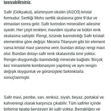
taşıyabilirsiniz
.
Safir (Gökyakut), alüminyum oksitin (Al2O3) kristal
formudur. Sertliği Mohs sertlik skalasına göre 9’dur ve
elmastan sonra gelir. Safir korindon mineralleri ailesine
üyedir. Her çeşit renkten; maviden siyaha ve bütün renk
skalasına sahiptir. Rengi, özünde barındırdığı Safir kristali
elementine göre değişir. Mesela Titanyum gibi bir element
varsa kristal mavi yansıma verir, bundan dolayı rengi mavi
olur. Bundan dolayı safir renk skalasında sınır yoktur.
Rengin doygunluğu barındırdığı minerale bağlıdır. Birçok
kez minarelerle kombinasyon yapılmış ve aynı rengin
değişik doygunluk ve görünüşteki farklılıklarla
sonuçlanmıştır.
Safir mavi, pembe, sarı, renksiz, siyah, beyaz, portakal ve
kahverengi olarak karşınıza çıkabilir. Tüm safirler içinde
birbirine tıpatıp benzeyen iki safir yoktur. Berraklığını ve