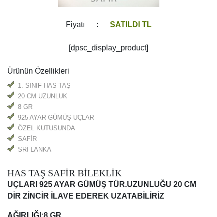
Fiyatı :
SATILDI TL
[dpsc_display_product]
Ürünün Özellikleri
1. SINIF HAS TAŞ
20 CM UZUNLUK
8 GR
925 AYAR GÜMÜŞ UÇLAR
ÖZEL KUTUSUNDA
SAFİR
SRİ LANKA
HAS TAŞ SAFİR BİLEKLİK
UÇLARI 925 AYAR GÜMÜŞ TÜR.UZUNLUĞU 20 CM
DİR ZİNCİR İLAVE EDEREK UZATABİLİRİZ
AĞIRLIĞI:8 GR