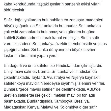
kaba konduğunda, taştaki ışınların panzehir etkisi yılanı
öldürecektir
Safir, doğal yollardan bulunabilen en zor taştır. madenleri
büyük çoğunlukla Sri Lanka’da bulunurlar. Sri Lanka’da
çok eski zamanlarda bulunmuş ve o günden bugüne
kaliteli Safirin adresi olarak kabul edilmiştir. Bir tip safir
vardır ki sadece Sri Lanka’ya özeldir; pembemsidir ve lotus
çiçeğini andırır. Sri Lanka dünyanın en büyük cevher
taşlarının üretimini yapan yerdir.
En değerli ve ünlü safirler ise Hindistan’dan çıkmışlardır.
En iyi mavi safirler; Burma, Sri Lanka ve Hindistan’da
çıkarılmaktadır. Tayland, Avustralya ve Nijerya kaynaklı
safirler koyu mavidir. Neredeyse siyahmış izlenimi verirler.
Bunlara “gece mavisi safirler” de denilmektedir. ABD’de
üretilen safirlerde ise çekici, metalik mavi bir ton ağır
basmaktadır. Bunlar dışında Kamboçya, Brezilya,
Madagaskar, Kenya, Malawi ve Kolombiya diğer safir