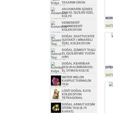
TASARIM ÜRÜN
SATILDI TL
AKUAMARİN GÜNEŞ
TAŞI EL İŞÇİLİĞİ ÖZEL
KOLYE
MORG
SATILDI TL
KEMERERİT
SAT
KAMMERERİT
KOLEKSİYON
MİNERAL
DOĞAL SHATTUCKİTE
SATILDI TL
(ŞATAKİT ) MİNARELİ
ÖZEL KOLEKSİYON
SATILDI TL
DOĞAL ZÜMRÜT TAŞLI
EL İŞÇİLİĞİ MİX YÜZÜK
(VİP)
SATILDI TL
DOĞAL KEHRİBAR
TAŞI (KALİNİNGRAD)
EPİD
EL OYMASI KOLYE
SATILDI TL
SAT
WATER MELON
KARPUZ TURMALİN
TAŞI
SATILDI TL
LÖSİT DOĞAL KAYA
KOLEKSİYON
TETRAGONAL
OLUŞUM
DOĞAL ARMUT KESİM
SATILDI TL
SİTRİN TAŞI (8.75
KARAT)