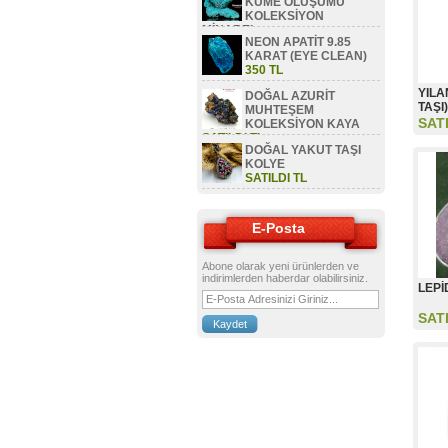
KÜME OLUŞUMU
KOLEKSİYON
MİNAREL
NEON APATİT 9.85
SATILDI TL
KARAT (EYE CLEAN)
350 TL
YILA
DOĞAL AZURİT
TAŞI)
MUHTEŞEM
SAT
KOLEKSİYON KAYA
SATILDI TL
DOĞAL YAKUT TAŞI
KOLYE
SATILDI TL
E-Posta
Abone olarak yeni ürünlerden ve
indirimlerden haberdar olabilirsiniz.
LEPİ
SAT