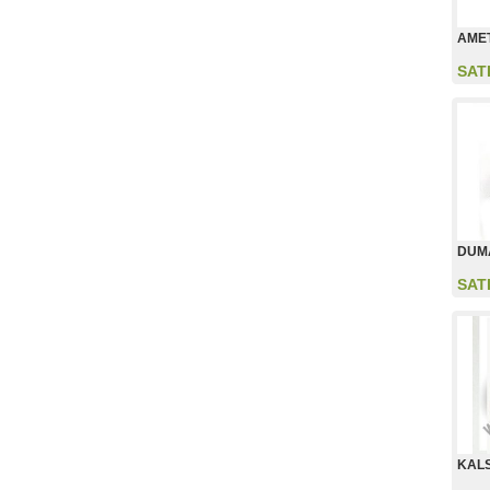
AMET
SAT
DUM
SAT
KALS