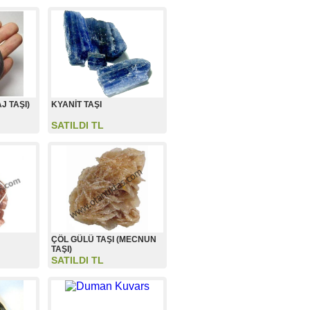
J TAŞI)
KYANİT TAŞI
SATILDI TL
ÇÖL GÜLÜ TAŞI (MECNUN
TAŞI)
SATILDI TL