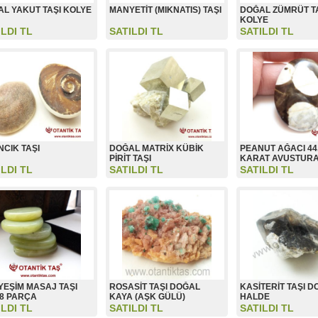
L YAKUT TAŞI KOLYE
MANYETİT (MIKNATIS) TAŞI
DOĞAL ZÜMRÜT T
KOLYE
ILDI TL
SATILDI TL
SATILDI TL
NCIK TAŞI
DOĞAL MATRİX KÜBİK
PEANUT AĞACI 44
PİRİT TAŞI
KARAT AVUSTUR
ILDI TL
SATILDI TL
SATILDI TL
YEŞİM MASAJ TAŞI
ROSASİT TAŞI DOĞAL
KASİTERİT TAŞI 
 8 PARÇA
KAYA (AŞK GÜLÜ)
HALDE
ILDI TL
SATILDI TL
SATILDI TL