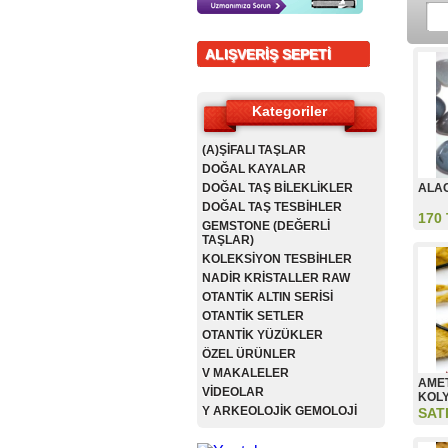
ALIŞVERİŞ SEPETİ
Kategoriler
(A)ŞİFALI TAŞLAR
DOĞAL KAYALAR
DOĞAL TAŞ BİLEKLİKLER
ALAC
DOĞAL TAŞ TESBİHLER
170
GEMSTONE (DEĞERLİ
TAŞLAR)
KOLEKSİYON TESBİHLER
NADİR KRİSTALLER RAW
OTANTİK ALTIN SERİSİ
OTANTİK SETLER
OTANTİK YÜZÜKLER
ÖZEL ÜRÜNLER
V MAKALELER
AMET
VİDEOLAR
KOL
Y ARKEOLOJİK GEMOLOJİ
SAT