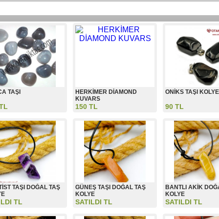
A TAŞI
HERKİMER DİAMOND
ONİKS TAŞI KOLY
KUVARS
 TL
150 TL
90 TL
İST TAŞI DOĞAL TAŞ
GÜNEŞ TAŞI DOĞAL TAŞ
BANTLI AKİK DOĞ
YE
KOLYE
KOLYE
ILDI TL
SATILDI TL
SATILDI TL