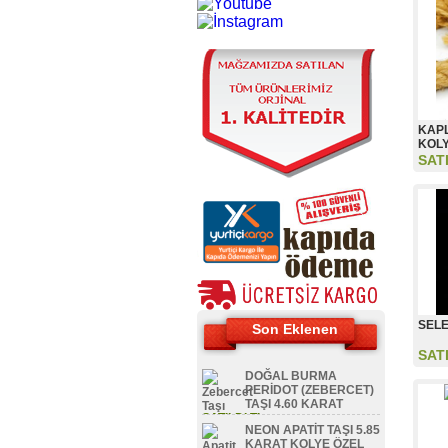
KAP
KOL
SAT
SELE
Son Eklenen
SAT
DOĞAL BURMA
PERİDOT (ZEBERCET)
TAŞI 4.60 KARAT
SATILDI TL
NEON APATİT TAŞI 5.85
KARAT KOLYE ÖZEL