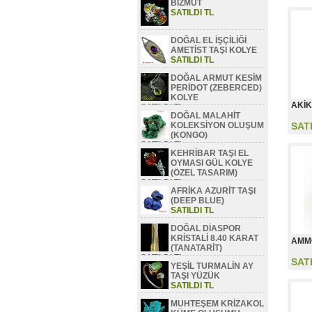
BİZMUT
SATILDI TL
DOĞAL EL İŞÇİLİĞİ
AMETİST TAŞI KOLYE
SATILDI TL
DOĞAL ARMUT KESİM
PERİDOT (ZEBERCED)
KOLYE
AKİK
SATILDI TL
DOĞAL MALAHİT
KOLEKSİYON OLUŞUM
SAT
(KONGO)
SATILDI TL
KEHRİBAR TAŞI EL
OYMASI GÜL KOLYE
(ÖZEL TASARIM)
SATILDI TL
AFRİKA AZURİT TAŞI
(DEEP BLUE)
SATILDI TL
DOĞAL DİASPOR
KRİSTALİ 8.40 KARAT
AMMO
(TANATARİT)
SATILDI TL
SAT
YEŞİL TURMALİN AY
TAŞI YÜZÜK
SATILDI TL
MUHTEŞEM KRİZAKOL