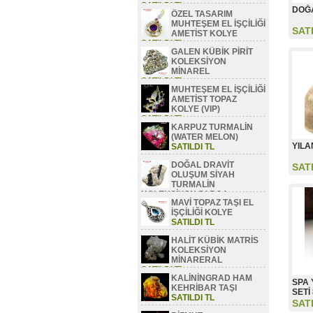
SATILDI TL
DOĞA
ÖZEL TASARIM
MUHTEŞEM EL İŞÇİLİĞİ
SAT
AMETİST KOLYE
SATILDI TL
GALEN KÜBİK PİRİT
KOLEKSİYON
MİNAREL
SATILDI TL
MUHTEŞEM EL İŞÇİLİĞİ
AMETİST TOPAZ
KOLYE (VIP)
SATILDI TL
KARPUZ TURMALİN
(WATER MELON)
YILA
SATILDI TL
DOĞAL DRAVİT
SAT
OLUŞUM SİYAH
TURMALİN
KOLEKSİYON PARÇA
MAVİ TOPAZ TAŞI EL
SATILDI TL
İŞÇİLİĞİ KOLYE
SATILDI TL
HALİT KÜBİK MATRİS
KOLEKSİYON
MİNARERAL
SATILDI TL
KALİNİNGRAD HAM
SPA 
KEHRİBAR TAŞI
SETİ
SATILDI TL
SAT