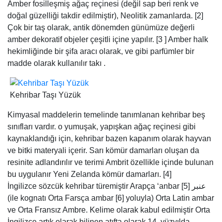
Kehribar Taşı Yüzük
Kimyasal maddelerin temelinde tanımlanan kehribar beş
sınıfları vardır. o yumuşak, yapışkan ağaç reçinesi gibi
kaynaklandığı için, kehribar bazen kapanım olarak hayvan
ve bitki materyali içerir. Sarı kömür damarları oluşan da
resinite adlandırılır ve terimi Ambrit özellikle içinde bulunan
bu uygulanır Yeni Zelanda kömür damarları. [4]
İngilizce sözcük kehribar türemiştir Arapça ‘anbar عنبر [5]
(ile kognatı Orta Farsça ambar [6] yoluyla) Orta Latin ambar
ve Orta Fransız Ambre. Kelime olarak kabul edilmiştir Orta
İngilizce artık olarak bilinen atıfta olarak 14. yüzyılda
ambergris (ambre gris ya da “gri amber”) türetilen bir katı
mumsu madde ispermeçet balinası . Yılında Latin
dillerinden , sözcüğün anlamı gibi erken 13. yüzyıl
sonlarında olarak Baltık kehribar (fosil reçine) kadar
uzatılabilir gelmişti. İlk olarak adlandırılan beyaz veya sarı
kehribar (ambre jaune), bu anlam 15. yüzyılın başlarında
tarafından İngilizce olarak kabul edilmiştir. Ambergris