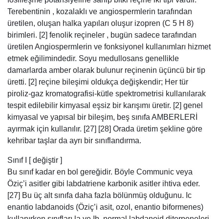
piroliz-gaz kromatografisi-kütle spektrometrisi kullanılarak
tespit edilebilir kimyasal eşsiz bir karışımı üretir. [2] genel
kimyasal ve yapısal bir bileşim, beş sınıfa AMBERLERİ
ayırmak için kullanılır. [27] [28] Orada üretim şekline göre
kehribar taşlar da ayrı bir sınıflandırma.
Sınıf I [ değiştir ]
Bu sınıf kadar en bol gereğidir. Böyle Communic veya
Öziç’i asitler gibi labdatriene karbonik asitler ihtiva eder.
[27] Bu üç alt sınıfa daha fazla bölünmüş olduğunu. Ic
enantio labdanoids (Öziç’i asit, ozol, enantio biformenes)
kullanırken sınıfları la ve Ib, normal labdanoid diterpeneleri
(örneğin Haberleşme asit, communol, biformenes)
kullanmaktadır. [29]
Ia [ değiştir ]
Succinite (= ‘normal’ Baltık kehribar) ve Glessite içerir. [28]
Bir Communic asit baz var. Onlar da çok süksinik asidi
içerir. [27]