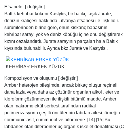
KEHRİBAR ERKEK YÜZÜK
Kompozisyon ve oluşumu [ değiştir ]
Amber heterojen bileşimde, ancak birkaç oluşur reçineli
daha fazla veya daha az çözünür organları alkol , eter ve
kloroform çözünmeyen ile ilişkili bitümlü madde. Amber
olan makromolekül serbest tarafından radikal
polimerizasyonu çeşitli öncülerinin labdan ailesi, örneğin
communic asit, cummunol ve biformene. [14] [15] Bu
labdanes olan diterpenler üç organik iskelet donatılması (C
20 H 32) ve trienleri, alken için gruplar polimerizasyon .
Kehribar yılda olgunlaştıkça, daha polimerizasyon yeri yanı
sıra alır izomerizasyon reaksiyonları, çapraz bağlanmayı ve
halkalanmalar .
200 ° C (392 ° F) üstünde ısıtıldığında, kehribar kehribar bir
yağ elde ve “kehribar kolofanlar”, ya da “kehribar zift”
olarak bilinen siyah bir kalıntı bırakarak, ayrışma uğrar;