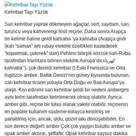
tarafından İranlılara bilinen elektrik Avrupa’da كهرباء
kahrabā ‘), çok denirdi kehribar () Eski Fransızca ve Orta
İngilizce ambre. Baltık Denizi’nin güney kıyısında bulunan,
sarı kehribar ticaret yoluyla Orta Doğu ve Batı Avrupa’ya
ulaştı. Kıyı edinimi sarı kehribar geldi bir nedeni ambergris
aynı terim tarafından belirlenecek olmuş olabilir. Ayrıca,
amber gibi, reçine bir tütsü olarak yakılır olabilir. reçinenin
en popüler kullanım süsleme-kolayca kesilmiş ve
parlatılmış için, ancak, oldu, güzel takı dönüşebilirler. En
son derece değerli amber Çok çok yaygın bulutlu amber ve
opak amber aksine, şeffaftır. Opak kehribar sayısız dakika
kabarcıklar içerir. Amber Bu tür “kemik amber” olarak bilinir.
[25]
Her ne kadar tüm Dominik kehribar floresan, nadir Dominik
kehribar mavi kehribar. Doğal güneş ışığı ve diğer kısmen
veya tamamen mavi döner ultraviyole ışık kaynağı. Uzun
dalga UV ışık çok güçlü bir yansıma, neredeyse beyaz
vardır. Sadece yaklaşık 100 kg (220 lb) o değerli ve pahalı