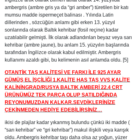
kullanımı azaldı gibi, bu kelimenin asıl anlamda oldu. [5]
OTANTİK TAŞ KALİTESİ VE FARKI İLE 925 AYAR
GÜMÜŞ EL İŞÇİLİĞİ 1.KALİTE HAS TAŞ VVS KALİTE
KALİNİNGRAD/RUSYA BALTIK AMBERİ 22.4 CRT
ÜRÜNÜMÜZ TEK PARÇA OLUP SATILDIĞINDA
REYONUMUZDAN KALKAR.SEVDİKLERİNİZE
ÇEKİNMEDEN HEDİYE EDEBİLİRSİNİZ…
ikisi de plajlar kadar yıkanmış bulundu çünkü iki madde (
“sarı kehribar” ve “gri kehribar”) makul ilişkili veya karışık
oldu. Ambergris kehribar taşı daha olsa az yoğun, yüzer
çok yoğun ise, su ve yüzen daha az yoğundur. [7]
Amber, klasik isimleri Latince elektron ve Antik Yunanca
ἤλεκτρον (elektron), “gülen anlamına gelen bir terim
ἠλέκτωρ (Elektor’un) bağlı olan Sun “. [8] [9] miti göre
zaman fayton oğlu Helios (Güneş) öldürüldü, onun yas kız
oldu kavak ağaçları ve onların gözyaşları elektron, kehribar
oldu. [10]