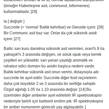
Baltic sarı kuru damıtma süksinik asit verimleri, oran% 8 ila
yaklaşık% 3 arasında değişen, ve soluk opak veya kemik
çeşitleri en yüksektir. sarı yanan yaydığı aromatik ve
rahatsız edici dumanı bu asidin başlıca nedeni vardır.
Baltık kehribar süksinik asit onun verimi, dolayısıyla adı
succinite ile ayırt edilir. Succinite diğer fosil reçinelerin
daha çok büyüktür 2 ve 3 arasında bir sertliğe sahiptir.
Özgül ağırlığı 1.05 ila 1.10 arasında değişir. [14] Bu
üzerinden diğer amberler ayırt edilebilir IR spektroskopisi
nedeniyle belirli için karbonil emilim pik. IR spektroskopisi
bir amber numunenin göreceli yaş algılayabilir. [
Doğrulama gerekli ] süksinik asit amber özgün bir bileşeni,
bunun yerine abietik asit parçalanma ürünü olabilir. [30]