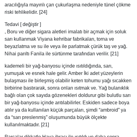
kademeli bir yağ-banyosu içinde ısıtıldığında, sarı,
yumuşak ve esnek hale gelir. Amber İki adet yüzeylerin
bulaşması ile birleşmiş olabilir keten tohumu yağı sıcakken
birbirine bastırarak, sonra onları ısıtmak ve. Yağ bulanıklık
bağlı olan çok sayıda gözenekleri doldurur gibi bulutlu sarı
bir yağ-banyosu içinde arıtılabilirler. Eskiden sadece boya
atılır ya da kullanılan küçük parçaları, şimdi “ambroid” ya
da “sarı preslenmiş” oluşumunda büyük ölçekte
kullanılmaktadır. [21]
Parçalar dikkatle Hava ihracı ile ısıtıldı ve daha sonra
yoğun bir hidrolik basınç ile homojen bir kütle haline
sıkıştırılmıştır, yumuşatılmış sarı bir metal plaka deliklerden
zorlanmaktadır. Ürün yaygın ucuz takı ve sigara ürünlerin
üretimi için kullanılır. Bu polarize ışık kehribar verimlerle
parlak girişim renkleri bastırdı. Amber, genellikle gibi diğer
reçineler tarafından taklit edilmiştir copal ve kauri sakız
yanı sıra tarafından selüloit ve hatta cam . Baltık kehribar