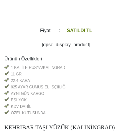
Ürünün Özellikleri
1.KALİTE RUSYA/KALİNGRAD
11 GR
22.4 KARAT
925 AYAR GÜMÜŞ EL İŞÇİİLİĞİ
AYNI GÜN KARGO
EŞİ YOK
KDV DAHİL
ÖZEL KUTUSUNDA
KEHRİBAR TAŞI YÜZÜK (KALİNİNGRAD)
Amber fosilleşmiş ağaç reçinesi (değil sap beri renk ve
doğal güzelliği takdir edilmiştir), Neolitik zamanlarda. [2]
Çok bir taş olarak, antik dönemden günümüze değerli
amber dekoratif objeler çeşitli içine yapılır. [3 ] Amber halk
hekimliğinde bir şifa aracı olarak, ve gibi parfümler bir
madde olarak kullanılır takı .