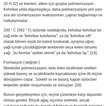
yağı içinde çözüldüğünde terebentin veya keten tohumu
yağı , bu formlar “amber vernik” ya da “kehribar lac”. [14]
Formasyon [ değiştir ]
Moleküler polimerizasyon, tortu örten tarafından üretilen
yüksek basınç ve sıcaklıklarda kaynaklanan içine ilk reçine
dönüştüren copal . Sürekli ısı ve basınç kapalı sürücüler
terpenler amber oluşumunda ve sonuçları. [16]
Bunun gerçekleşmesi için, reçine çürümeye karşı dayanıklı
olması gerekir. Birçok ağaç reçinesi üretmek, ancak
vakaların çoğunda bu mevduat fiziksel ve biyolojik süreçler
tarafından bozuldu. güneş ışığına maruz kalma, yağmur, ve
aşırı sıcaklıklara (bakteri ve mantarlar gibi)
mikroorganizmalar reçine parçalamak eğilimindedir.
Reçine kehribar olmaya yeterince uzun süre hayatta için,
bu tür güçlere karşı dirençli ya da onları dışlamak
koşullarda üretilen olmalıdır. [17]
Botanik kökenli [ değiştir ]