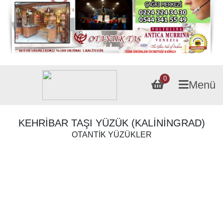
0
Menü
KEHRİBAR TAŞI YÜZÜK (KALİNİNGRAD)
OTANTİK YÜZÜKLER
Fiyatı :
SATILDI TL
[dpsc_display_product]