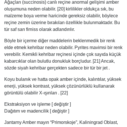
verebilir. Kemikli kehribar reçinesi içinde çok sayıda küçük
kabarcıklar olan bulutlu donukluk borçludur. [21] Ancak,
sözde siyah kehribar gerçekten sadece bir tür bir jet .
Koyu bulanık ve hatta opak amber içinde, kalıntılar, yüksek
enerji, yüksek kontrast, yüksek çözünürlüklü kullanarak
görüntülü olabilir X-ışınları . [22]
Ekstraksiyon ve işleme [ değiştir ]
Dağıtım ve madencilik [ değiştir ]
Jantarny Amber mayın “Primorskoje”, Kaliningrad Oblast,
Rusya
Amber küresel esas Kretase yaşlı ya da genç kayalarda,
dağılır. Tarihsel, Samland batı sahili Königsberg de Prusya
amber dünyanın önde gelen kaynağı oldu. Dünyanın en
ekstrakte amber yaklaşık% 90 hala oldu o bölgede yer
almaktadır Kaliningrad Oblast 1946 yılında Rusya [23]
deniz tabanından yırtılmış kehribar parçaları dalgalar