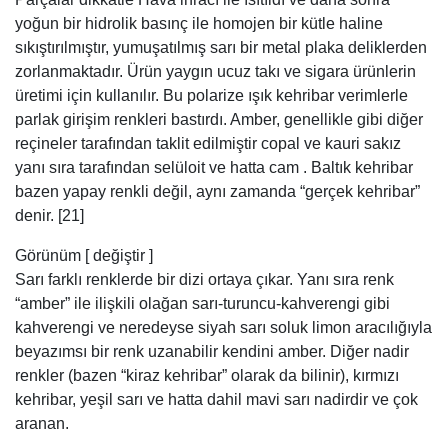
bazen yapay renkli değil, aynı zamanda “gerçek kehribar”
denir. [21]
Görünüm [ değiştir ]
Sarı farklı renklerde bir dizi ortaya çıkar. Yanı sıra renk
“amber” ile ilişkili olağan sarı-turuncu-kahverengi gibi
kahverengi ve neredeyse siyah sarı soluk limon aracılığıyla
beyazımsı bir renk uzanabilir kendini amber. Diğer nadir
renkler (bazen “kiraz kehribar” olarak da bilinir), kırmızı
kehribar, yeşil sarı ve hatta dahil mavi sarı nadirdir ve çok
aranan.
Kehribar Taşı Yüzük
Sarı kehribar yaprak dökmeyen ağaçlar, sert, saydam, sarı,
turuncu veya kahverengi fosil reçine. Daha sonra Arapça
bir kelime haline geldi kahraba ‘ya kahraba (Arapça girdi
(kah “saman” artı rubay elektrik özellikleri kastederek
“koparmak, çekmek” dan) Pehlevi bileşik sözcük kah-Ruba