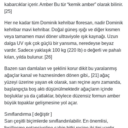
kılan, yılda bulunur. [26]
Bazen sarı damlaları ve şeklini korur dikit bu yaralanmış
ağaçlar kanal ve haznesinden dönen gibi,. [21] ağaç
yüzeyi üzerine yayan ek olarak, sarı reçine aynı zamanda,
başlangıçta boş aktı düşünülmektedir ağaçların içinde
boşluklar ya da çatlaklar, böylece düzensiz formun amber
büyük topaklar gelişmesine yol açar.
Sınıflandırma [ değiştir ]
Sarı çeşitli biçimlerde sınıflandırılabilir. En önemlisi,
fosilleşme potansiyeline sahip bitki reçine iki tipi vardır.
Terebentinin , kozalaklı ve angiospermlerin tarafından
üretilen, oluşan halka yapıları oluşur izopren (C 5 H 8)
birimleri. [2] fenolik reçineler , bugün sadece tarafından
üretilen Angiospermlerin ve fonksiyonel kullanımları hizmet
etmek eğilimindedir. Soyu medullosans genellikle
damarlarda amber olarak bulunur reçinenin üçüncü bir tip
üretti. [2] reçine bileşimi oldukça değişkendir; Her tür