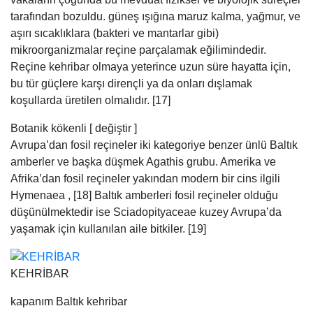
Avrupa’dan fosil reçineler iki kategoriye benzer ünlü Baltık
amberler ve başka düşmek Agathis grubu. Amerika ve
Afrika’dan fosil reçineler yakından modern bir cins ilgili
Hymenaea , [18] Baltık amberleri fosil reçineler olduğu
düşünülmektedir ise Sciadopityaceae kuzey Avrupa’da
yaşamak için kullanılan aile bitkiler. [19]
KEHRİBAR
kapanım Baltık kehribar
Ağaçları (succinosis) canlı reçine anormal gelişimi amber
oluşumuna neden olabilir. [20] kirlilikler oldukça sık, bu
malzeme boya verme haricinde gereksiz olabilir, böylece
reçine zemin üzerine bırakılan özellikle bulunmaktadır. Bu
tür saf sarı firniss olarak adlandırılır.
Böyle bir içerme diğer maddelerin beklenmedik bir renk
elde etmek kehribar neden olabilir. Pyrites mavimsi bir renk