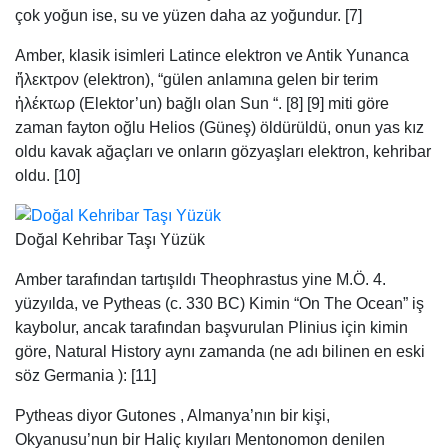
Doğal Kehribar Taşı Yüzük
Amber tarafından tartışıldı Theophrastus yine M.Ö. 4.
yüzyılda, ve Pytheas (c. 330 BC) Kimin “On The Ocean” iş
kaybolur, ancak tarafından başvurulan Plinius için kimin
göre, Natural History aynı zamanda (ne adı bilinen en eski
söz Germania ): [11]
Pytheas diyor Gutones , Almanya’nın bir kişi,
Okyanusu’nun bir Haliç kıyıları Mentonomon denilen
yaşayan altı bin stadia mesafe uzanan kendi topraklarında;
Bu, bu topraklardan bir günlük yelken, Isle of olan Abalus
kıyılarında hangi, kehribar somut bir biçimde denizin bir
atılımı olma, bahar aylarında dalgalar tarafından atılır;
sakinleri, yakıt yoluyla bu kehribar kullanın ve komşularına
satmak da, o, olarak Teutones .
Daha önce [12] Plinius üç gün yelken büyük bir ada