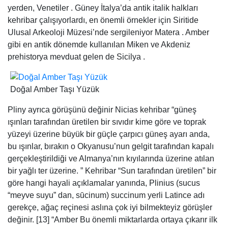
Pliny ayrıca görüşünü değinir Nicias kehribar “güneş
ışınları tarafından üretilen bir sıvıdır kime göre ve toprak
yüzeyi üzerine büyük bir güçle çarpıcı güneş ayarı anda,
bu ışınlar, bırakın o Okyanusu’nun gelgit tarafından kapalı
gerçekleştirildiği ve Almanya’nın kıyılarında üzerine atılan
bir yağlı ter üzerine. ” Kehribar “Sun tarafından üretilen” bir
göre hangi hayali açıklamalar yanında, Plinius (sucus
“meyve suyu” dan, sūcinum) succinum yerli Latince adı
gerekçe, ağaç reçinesi aslına çok iyi bilmekteyiz görüşler
değinir. [13] “Amber Bu önemli miktarlarda ortaya çıkarır ilk
başta bir sıvı vardır. sıradan çam kiraz gelen sakız ve
reçine gibi, çam cinsine ait ağaçları ile taburcu bir iliğinde
üretilen ve yavaş yavaş [sertleştirilmiş olduğunu .. .]
atalarımız da, bir ağacın suyu görüşüne vardı ve bu
nedenle o ‘succinum’ ve çam cinsi bir ağaç üretmek
olduğunu bir harika ispat adını verdi için, bir aslında bu
ovuşturdu zaman çam gibi koku yayar ve bu yakar, ne
zaman koku ve meşale-çam ağacı görünümü ile, ateşledi. ”