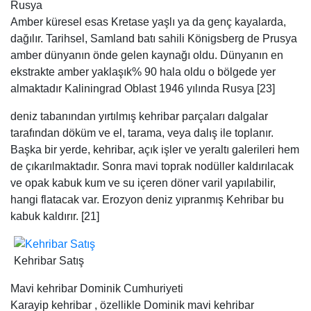
tarafından döküm ve el, tarama, veya dalış ile toplanır.
Başka bir yerde, kehribar, açık işler ve yeraltı galerileri hem
de çıkarılmaktadır. Sonra mavi toprak nodüller kaldırılacak
ve opak kabuk kum ve su içeren döner varil yapılabilir,
hangi flatacak var. Erozyon deniz yıpranmış Kehribar bu
kabuk kaldırır. [21]
Kehribar Satış
Mavi kehribar Dominik Cumhuriyeti
Karayip kehribar , özellikle Dominik mavi kehribar
aracılığıyla mayınlı çan çukurlaşma nedeniyle tünel çökme
riski tehlikelidir. [24]
Tedavi [ değiştir ]
, Boru ve diğer sigara aletleri imalatı bir açmak için soluk
sarı kullanmak Viyana kehribar fabrikaları, torna ve
beyazlatma ve su ile veya ile parlatmak çürük taş ve yağ.
Nihai parıltı Fanila ile sürtünme tarafından verilir. [21]