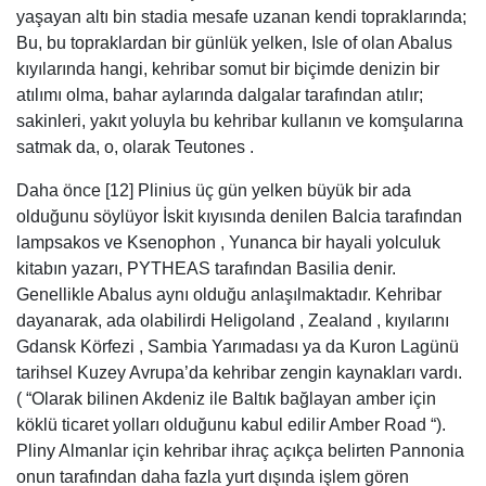
olduğunu söylüyor İskit kıyısında denilen Balcia tarafından
lampsakos ve Ksenophon , Yunanca bir hayali yolculuk
kitabın yazarı, PYTHEAS tarafından Basilia denir.
Genellikle Abalus aynı olduğu anlaşılmaktadır. Kehribar
dayanarak, ada olabilirdi Heligoland , Zealand , kıyılarını
Gdansk Körfezi , Sambia Yarımadası ya da Kuron Lagünü
tarihsel Kuzey Avrupa’da kehribar zengin kaynakları vardı.
( “Olarak bilinen Akdeniz ile Baltık bağlayan amber için
köklü ticaret yolları olduğunu kabul edilir Amber Road “).
Pliny Almanlar için kehribar ihraç açıkça belirten Pannonia
onun tarafından daha fazla yurt dışında işlem gören
yerden, Venetiler . Güney İtalya’da antik italik halkları
kehribar çalışıyorlardı, en önemli örnekler için Siritide
Ulusal Arkeoloji Müzesi’nde sergileniyor Matera . Amber
gibi en antik dönemde kullanılan Miken ve Akdeniz
prehistorya mevduat gelen de Sicilya .
Doğal Amber Taşı Yüzük