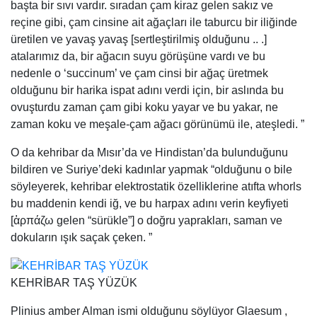
O da kehribar da Mısır’da ve Hindistan’da bulunduğunu
bildiren ve Suriye’deki kadınlar yapmak “olduğunu o bile
söyleyerek, kehribar elektrostatik özelliklerine atıfta whorls
bu maddenin kendi iğ, ve bu harpax adını verin keyfiyeti
[ἁρπάζω gelen “sürükle”] o doğru yaprakları, saman ve
dokuların ışık saçak çeken. ”
KEHRİBAR TAŞ YÜZÜK
Plinius amber Alman ismi olduğunu söylüyor Glaesum ,
“Germanicus Cæsar bu parçaların filosuna komuta zaman
bu nedenle Romalılar, için, bu adalar barbarlar tarafından
Austeravia olarak bilinen Glæsaria, adı birine verdi”. Bu
kaydedildi tarafından onaylandıktan Eski Yüksek Almanca
glas ve Eski İngilizce glær “amber” (cf için cam ). In Orta
Aşağı Almanca , kehribar berne-, barn-, börnstēn olarak
biliniyordu. Aşağı Almanca terim de egemen oldu Yüksek
Almanca 18. yüzyılda tarafından, böylece modern Alman