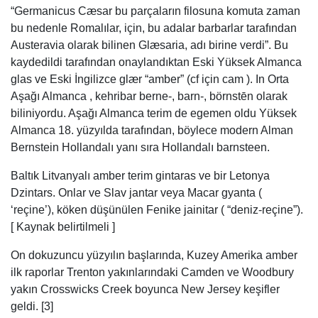
Bernstein Hollandalı yanı sıra Hollandalı barnsteen.
Baltık Litvanyalı amber terim gintaras ve bir Letonya
Dzintars. Onlar ve Slav jantar veya Macar gyanta (
‘reçine’), köken düşünülen Fenike jainitar ( “deniz-reçine”).
[ Kaynak belirtilmeli ]
On dokuzuncu yüzyılın başlarında, Kuzey Amerika amber
ilk raporlar Trenton yakınlarındaki Camden ve Woodbury
yakın Crosswicks Creek boyunca New Jersey keşifler
geldi. [3]
Efsaneler [ değiştir ]
Baltık kehribar kökeni Kastytis, bir balıkçı aşık Jurate,
denizin kraliçesi hakkında Litvanya efsanesi ile ilişkilidir.
sürümlerinden birine göre, onun kıskanç babasının
kehribar sarayı yok ve deniz köpüğü içine onu değiştirerek
kızını cezalandırdı. Jurate sarayının parçaları hala Baltık
kıyısında bulunabilir. Ayrıca bkz Jūratė ve Kastytis .