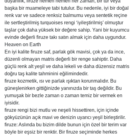
duyarlılık, firuze hemen hemen her zaman, bir tür veya
başka bir muameleye tabi tutulur. Bu nedenle, iyi bir doğal
renk var ve sadece renksiz balmumu veya sentetik reçine
ile sertleştirilmiş turquoises rengi ‘iyileştirilmiş’ olmuştur
taşlar çok daha yüksek bir değere sahip. Yani bir kuyumcu
evinde değerli firuze takı satın almak için daha uygundur.
Heaven on Earth
En iyi kalite firuze saf, parlak gök mavisi, çok ya da ince,
düzenli olmayan matris değerli bir renge sahiptir. Daha
güçlü renk alt yeşil ve daha lekeli ve daha düzensiz matris
doğru taş kalite tahminini eğilimindedir.
firuze kozmetik, ısı ve parlak ışıktan korunmalıdır. Bu
güneşlenirken gittiğinizde yanınızda bir taş değildir. Bu
yumuşak bir bezle zaman o zaman temiz bir vermek en
iyisidir.
firuze rengi bizi mutlu ve neşeli hissettiren, için içinde
gökyüzünün açık mavi ve denizin uyarıcı yeşil birleştirilir.
firuze: Aslında bu bizim dilde bunun için özel bir terim var
böyle bir eşsiz bir renktir. Bir firuze seçiminde herkes