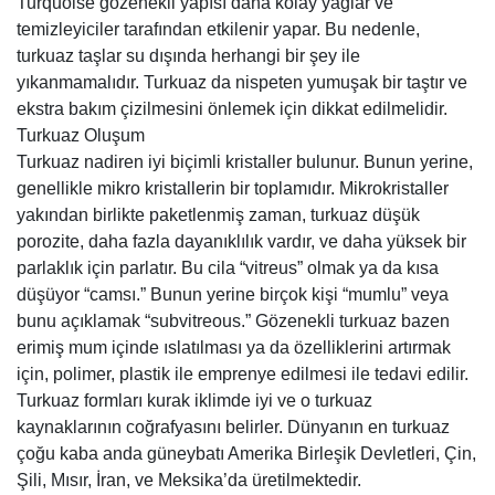
Turquoise gözenekli yapısı daha kolay yağlar ve
temizleyiciler tarafından etkilenir yapar. Bu nedenle,
turkuaz taşlar su dışında herhangi bir şey ile
yıkanmamalıdır. Turkuaz da nispeten yumuşak bir taştır ve
ekstra bakım çizilmesini önlemek için dikkat edilmelidir.
Turkuaz Oluşum
Turkuaz nadiren iyi biçimli kristaller bulunur. Bunun yerine,
genellikle mikro kristallerin bir toplamıdır. Mikrokristaller
yakından birlikte paketlenmiş zaman, turkuaz düşük
porozite, daha fazla dayanıklılık vardır, ve daha yüksek bir
parlaklık için parlatır. Bu cila “vitreus” olmak ya da kısa
düşüyor “camsı.” Bunun yerine birçok kişi “mumlu” veya
bunu açıklamak “subvitreous.” Gözenekli turkuaz bazen
erimiş mum içinde ıslatılması ya da özelliklerini artırmak
için, polimer, plastik ile emprenye edilmesi ile tedavi edilir.
Turkuaz formları kurak iklimde iyi ve o turkuaz
kaynaklarının coğrafyasını belirler. Dünyanın en turkuaz
çoğu kaba anda güneybatı Amerika Birleşik Devletleri, Çin,
Şili, Mısır, İran, ve Meksika’da üretilmektedir.