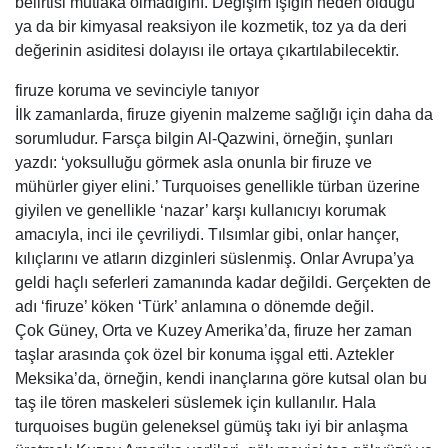
belirtisi mutlaka olmadığını. Değişim ışığın neden olduğu
ya da bir kimyasal reaksiyon ile kozmetik, toz ya da deri
değerinin asiditesi dolayısı ile ortaya çıkartılabilecektir.
firuze koruma ve sevinciyle tanıyor
İlk zamanlarda, firuze giyenin malzeme sağlığı için daha da
sorumludur. Farsça bilgin Al-Qazwini, örneğin, şunları
yazdı: ‘yoksulluğu görmek asla onunla bir firuze ve
mühürler giyer elini.’ Turquoises genellikle türban üzerine
giyilen ve genellikle ‘nazar’ karşı kullanıcıyı korumak
amacıyla, inci ile çevriliydi. Tılsımlar gibi, onlar hançer,
kılıçlarını ve atların dizginleri süslenmiş. Onlar Avrupa’ya
geldi haçlı seferleri zamanında kadar değildi. Gerçekten de
adı ‘firuze’ köken ‘Türk’ anlamına o dönemde değil.
Çok Güney, Orta ve Kuzey Amerika’da, firuze her zaman
taşlar arasında çok özel bir konuma işgal etti. Aztekler
Meksika’da, örneğin, kendi inançlarına göre kutsal olan bu
taş ile tören maskeleri süslemek için kullanılır. Hala
turquoises bugün geleneksel gümüş takı iyi bir anlaşma