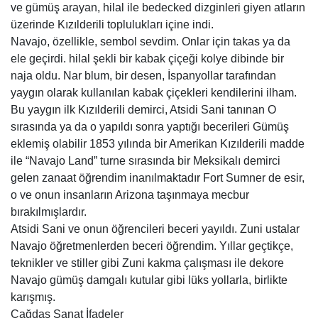
ve gümüş arayan, hilal ile bedecked dizginleri giyen atların
üzerinde Kızılderili toplulukları içine indi.
Navajo, özellikle, sembol sevdim. Onlar için takas ya da
ele geçirdi. hilal şekli bir kabak çiçeği kolye dibinde bir
naja oldu. Nar blum, bir desen, İspanyollar tarafından
yaygın olarak kullanılan kabak çiçekleri kendilerini ilham.
Bu yaygın ilk Kızılderili demirci, Atsidi Sani tanınan O
sırasında ya da o yapıldı sonra yaptığı becerileri Gümüş
eklemiş olabilir 1853 yılında bir Amerikan Kızılderili madde
ile “Navajo Land” turne sırasında bir Meksikalı demirci
gelen zanaat öğrendim inanılmaktadır Fort Sumner de esir,
o ve onun insanların Arizona taşınmaya mecbur
bırakılmışlardır.
Atsidi Sani ve onun öğrencileri beceri yayıldı. Zuni ustalar
Navajo öğretmenlerden beceri öğrendim. Yıllar geçtikçe,
teknikler ve stiller gibi Zuni kakma çalışması ile dekore
Navajo gümüş damgalı kutular gibi lüks yollarla, birlikte
karışmış.
Çağdaş Sanat İfadeler