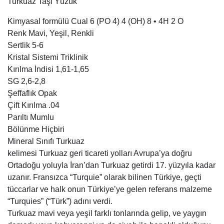
Turkuaz Taşı Yüzük
Kimyasal formülü Cual 6 (PO 4) 4 (OH) 8 • 4H 2 O
Renk Mavi, Yeşil, Renkli
Sertlik 5-6
Kristal Sistemi Triklinik
Kırılma İndisi 1,61-1,65
SG 2,6-2,8
Şeffaflık Opak
Çift Kırılma .04
Parıltı Mumlu
Bölünme Hiçbiri
Mineral Sınıfı Turkuaz
kelimesi Turkuaz geri ticareti yolları Avrupa’ya doğru
Ortadoğu yoluyla İran’dan Turkuaz getirdi 17. yüzyıla kadar
uzanır. Fransızca “Turquie” olarak bilinen Türkiye, geçti
tüccarlar ve halk onun Türkiye’ye gelen referans malzeme
“Turquies” (“Türk”) adını verdi.
Turkuaz mavi veya yeşil farklı tonlarında gelip, ve yaygın