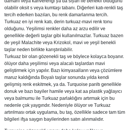
damarlı veya kahverengi ya da siyah ile benekli olduğunu
olabilir oksit s veya kumtaşı tabanı. Diğerleri katı-renkli taş
tercih ederken bazıları, bu renk damarlanma tercih.
Turkuaz en iyi renk katı, derin turkuaz-mavi renk tonu
olduğunu. Yeşilimsi renkler daha az arzu edilir ve
genellikle değerli taşlar gibi kullanılmazlar. Turkuaz bazen
de yeşil Malachite veya Krizokol, mavi ve yeşil benekli
taşlar neden birlikte karıştırılabilir.
Turkuaz bir olan gözenekli taş ve böylece kolayca boyanır.
ölüyor daha yeşilimsi veya alacalı taşlardan mavi
geliştirmek için yapılır. Bazı kimyasalların veya çözümlere
maruz kaldığında Boyalı taşlar sonunda yılda kendi
gelişmiş renk eskitmek, ya da. Turquoise parıltı genellikle
donuk ve bazı bayiler hamile veya kat aa plastik yağlayıcı
veya balmumu ile Turkuaz parlaklığını artırmak için bu
nedenle çok yaygındır. Nedeniyle ölüyor ve Turkuaz
artırılması ortak uygulama, bu taş, özellikle sadece tam tüm
bilgileri ifşa saygın bayilerinden satın alınmalıdır.