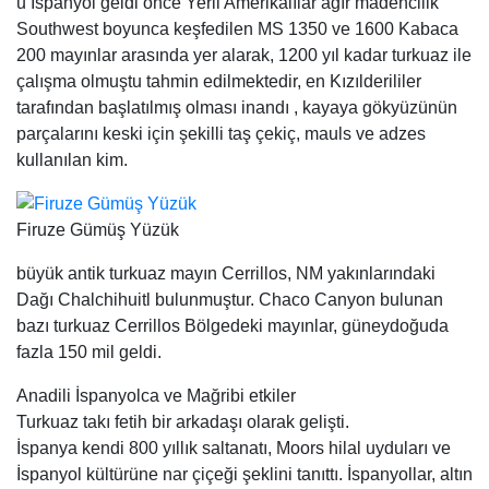
u İspanyol geldi önce Yerli Amerikalılar ağır madencilik
Southwest boyunca keşfedilen MS 1350 ve 1600 Kabaca
200 mayınlar arasında yer alarak, 1200 yıl kadar turkuaz ile
çalışma olmuştu tahmin edilmektedir, en Kızılderililer
tarafından başlatılmış olması inandı , kayaya gökyüzünün
parçalarını keski için şekilli taş çekiç, mauls ve adzes
kullanılan kim.
Firuze Gümüş Yüzük
büyük antik turkuaz mayın Cerrillos, NM yakınlarındaki
Dağı Chalchihuitl bulunmuştur. Chaco Canyon bulunan
bazı turkuaz Cerrillos Bölgedeki mayınlar, güneydoğuda
fazla 150 mil geldi.
Anadili İspanyolca ve Mağribi etkiler
Turkuaz takı fetih bir arkadaşı olarak gelişti.
İspanya kendi 800 yıllık saltanatı, Moors hilal uyduları ve
İspanyol kültürüne nar çiçeği şeklini tanıttı. İspanyollar, altın