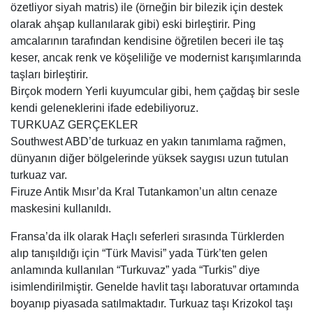
özetliyor siyah matris) ile (örneğin bir bilezik için destek
olarak ahşap kullanılarak gibi) eski birleştirir. Ping
amcalarının tarafından kendisine öğretilen beceri ile taş
keser, ancak renk ve köşeliliğe ve modernist karışımlarında
taşları birleştirir.
Birçok modern Yerli kuyumcular gibi, hem çağdaş bir sesle
kendi geleneklerini ifade edebiliyoruz.
TURKUAZ GERÇEKLER
Southwest ABD’de turkuaz en yakın tanımlama rağmen,
dünyanın diğer bölgelerinde yüksek saygısı uzun tutulan
turkuaz var.
Firuze Antik Mısır’da Kral Tutankamon’un altın cenaze
maskesini kullanıldı.
Fransa’da ilk olarak Haçlı seferleri sırasında Türklerden
alıp tanışıldığı için “Türk Mavisi” yada Türk’ten gelen
anlamında kullanılan “Turkuvaz” yada “Turkis” diye
isimlendirilmiştir. Genelde havlit taşı laboratuvar ortamında
boyanıp piyasada satılmaktadır. Turkuaz taşı Krizokol taşı