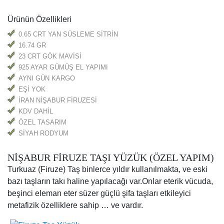
Ürünün Özellikleri
0.65 CRT YAN SÜSLEME SİTRİN
16.74 GR
23 CRT GÖK MAVİSİ
925 AYAR GÜMÜŞ EL YAPIMI
AYNI GÜN KARGO
EŞİ YOK
İRAN NİŞABUR FİRUZESİ
KDV DAHİL
ÖZEL TASARIM
SİYAH RODYUM
NİŞABUR FİRUZE TAŞI YÜZÜK (ÖZEL YAPIM)
Turkuaz (Firuze) Taş binlerce yıldır kullanılmakta, ve eski
bazı taşların takı haline yapılacağı var.Onlar eterik vücuda,
beşinci eleman eter süzer güçlü şifa taşları etkileyici
metafizik özelliklere sahip … ve vardır.