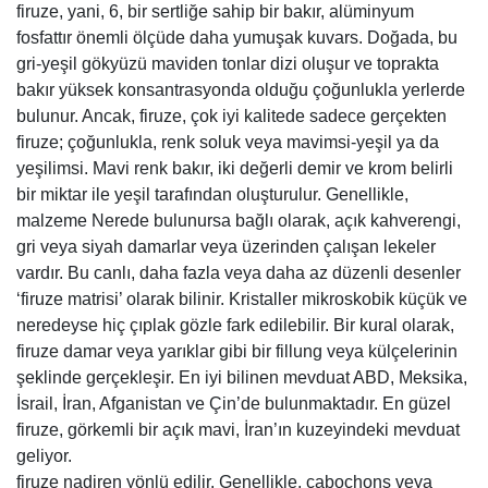
firuze, yani, 6, bir sertliğe sahip bir bakır, alüminyum
fosfattır önemli ölçüde daha yumuşak kuvars. Doğada, bu
gri-yeşil gökyüzü maviden tonlar dizi oluşur ve toprakta
bakır yüksek konsantrasyonda olduğu çoğunlukla yerlerde
bulunur. Ancak, firuze, çok iyi kalitede sadece gerçekten
firuze; çoğunlukla, renk soluk veya mavimsi-yeşil ya da
yeşilimsi. Mavi renk bakır, iki değerli demir ve krom belirli
bir miktar ile yeşil tarafından oluşturulur. Genellikle,
malzeme Nerede bulunursa bağlı olarak, açık kahverengi,
gri veya siyah damarlar veya üzerinden çalışan lekeler
vardır. Bu canlı, daha fazla veya daha az düzenli desenler
‘firuze matrisi’ olarak bilinir. Kristaller mikroskobik küçük ve
neredeyse hiç çıplak gözle fark edilebilir. Bir kural olarak,
firuze damar veya yarıklar gibi bir fillung veya külçelerinin
şeklinde gerçekleşir. En iyi bilinen mevduat ABD, Meksika,
İsrail, İran, Afganistan ve Çin’de bulunmaktadır. En güzel
firuze, görkemli bir açık mavi, İran’ın kuzeyindeki mevduat
geliyor.
firuze nadiren yönlü edilir. Genellikle, cabochons veya