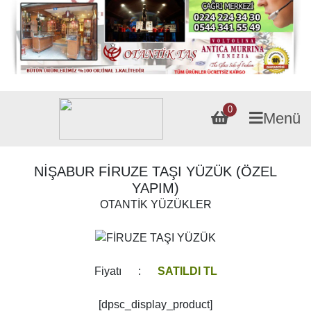
0
Menü
NİŞABUR FİRUZE TAŞI YÜZÜK (ÖZEL
YAPIM)
OTANTİK YÜZÜKLER
Fiyatı :
SATILDI TL
[dpsc_display_product]