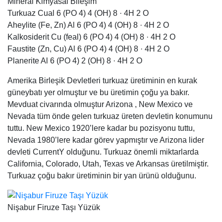
Mineral Kimyasal Bileşim
Turkuaz Cual 6 (PO 4) 4 (OH) 8 · 4H 2 O
Aheylite (Fe, Zn) Al 6 (PO 4) 4 (OH) 8 · 4H 2 O
Kalkosiderit Cu (feal) 6 (PO 4) 4 (OH) 8 · 4H 2 O
Faustite (Zn, Cu) Al 6 (PO 4) 4 (OH) 8 · 4H 2 O
Planerite Al 6 (PO 4) 2 (OH) 8 · 4H 2 O
Amerika Birleşik Devletleri turkuaz üretiminin en kurak
güneybatı yer olmuştur ve bu üretimin çoğu ya bakır.
Mevduat civarında olmuştur Arizona , New Mexico ve
Nevada tüm önde gelen turkuaz üreten devletin konumunu
tuttu. New Mexico 1920’lere kadar bu pozisyonu tuttu,
Nevada 1980’lere kadar görev yapmıştır ve Arizona lider
devleti CurrentY olduğunu. Turkuaz önemli miktarlarda
California, Colorado, Utah, Texas ve Arkansas üretilmiştir.
Turkuaz çoğu bakır üretiminin bir yan ürünü olduğunu.
Nişabur Firuze Taşı Yüzük