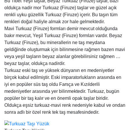
Bu Tibet Yeşil taşlar, Beyaz Turkuaz (Firuze) taşlar, bazı
oldukça nadir mor Turkuaz (Firuze) taşlar ve güzel açık
renkli uyku güzellik Turkuaz (Firuze) içerir. Bu taşın tüm
renkleri doğal haliyle almak zor hale gelmektedir.
Mavi Turkuaz (Firuze) formları demir mevcut olduğunda
bakır mevcut, Yeşil Turkuaz (Firuze) formları vardır. Beyaz
Turkuaz (Firuze), bu minerallerin ne taş meydana
geldiğinde oluşturmak için bilinmesine rağmen bazen mavi
veya yeşil taşların beyaz alanlar görebilirsiniz rağmen …
beyaz taşlar, oldukça nadirdir.
Turkuaz eski taş ve yüksek dünyanın en medeniyetler
birçok kabul edilmiştir. Eski imparatorlukların arasında en
iyi en popüler süs taş oldu Farsça ve Kızılderili
medeniyetler arasında yer bilinmektedir. Turkuaz, bugün
popüler bir taş kalır ve en önemli opak taşlar biridir.
Oldukça eşsiz turkuaz-mavi renk nedeniyle kabul ve ondan
sonra adlı bir özel renk tek taş mesafesindedir.