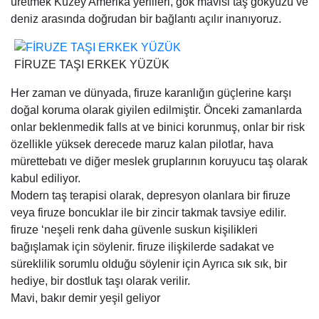
üretmek Kuzey Amerika yerlileri, gök mavisi taş gökyüzü ve
deniz arasında doğrudan bir bağlantı açılır inanıyoruz.
FİRUZE TAŞI ERKEK YÜZÜK
Her zaman ve dünyada, firuze karanlığın güçlerine karşı
doğal koruma olarak giyilen edilmiştir. Önceki zamanlarda
onlar beklenmedik falls at ve binici korunmuş, onlar bir risk
özellikle yüksek derecede maruz kalan pilotlar, hava
mürettebatı ve diğer meslek gruplarının koruyucu taş olarak
kabul ediliyor.
Modern taş terapisi olarak, depresyon olanlara bir firuze
veya firuze boncuklar ile bir zincir takmak tavsiye edilir.
firuze ‘neşeli renk daha güvenle suskun kişilikleri
bağışlamak için söylenir. firuze ilişkilerde sadakat ve
süreklilik sorumlu olduğu söylenir için Ayrıca sık sık, bir
hediye, bir dostluk taşı olarak verilir.
Mavi, bakır demir yeşil geliyor