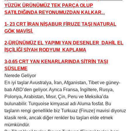
YÜZÜK ÜRÜNÜMÜZ TEK PARÇA OLUP
SATILDIĞINDA REYONUMUZDAN KALKAR.
..
1- 23 CRT İRAN NİŞABUR FİRUZE TAŞI NATURAL
GÖK MAVİSİ.
2-ÜRÜNÜMÜZ EL YAPIMI YAN DESENLER DAHİL EL
İŞÇİLİĞİ SİYAH RODYUM KAPLAMA
3-0.65 CRT YAN KENARLARINDA SİTRİN TAŞI
SÜSLEME
Nerede Geliyor
En iyi taşlar Avustralya, İran, Afganistan, Tibet ve güney-
batı ABD’den geliyor. Ayrıca Fransa, İngiltere, Rusya,
Polonya, Arabistan, Mısır, Çin, Peru ve Meksika’da
bulunabilir. Turquoise kimyasal adı Aluma fosfat. Bu
taşların rengi genellikle biz Turkuaz (Firuze) mavisi diyoruz
klasik renk, ancak diğer renkler bu taşları elde etmek
mümkündür.