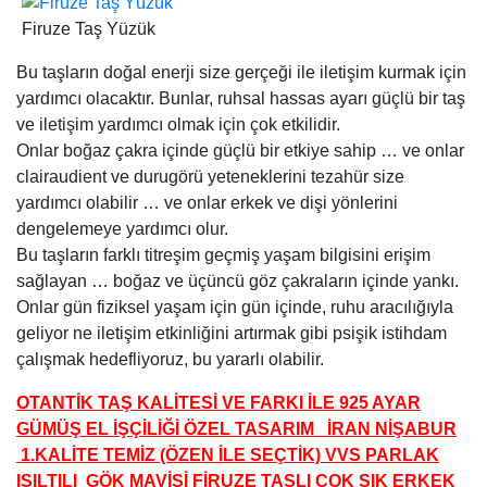
Firuze Taş Yüzük
Bu taşların doğal enerji size gerçeği ile iletişim kurmak için
yardımcı olacaktır. Bunlar, ruhsal hassas ayarı güçlü bir taş
ve iletişim yardımcı olmak için çok etkilidir.
Onlar boğaz çakra içinde güçlü bir etkiye sahip … ve onlar
clairaudient ve durugörü yeteneklerini tezahür size
yardımcı olabilir … ve onlar erkek ve dişi yönlerini
dengelemeye yardımcı olur.
Bu taşların farklı titreşim geçmiş yaşam bilgisini erişim
sağlayan … boğaz ve üçüncü göz çakraların içinde yankı.
Onlar gün fiziksel yaşam için gün içinde, ruhu aracılığıyla
geliyor ne iletişim etkinliğini artırmak gibi psişik istihdam
çalışmak hedefliyoruz, bu yararlı olabilir.
OTANTİK TAŞ KALİTESİ VE FARKI İLE 925 AYAR
GÜMÜŞ EL İŞÇİLİĞİ ÖZEL TASARIM İRAN NİŞABUR
1.KALİTE TEMİZ (ÖZEN İLE SEÇTİK) VVS PARLAK
IŞILTILI GÖK MAVİSİ FİRUZE TAŞLI ÇOK ŞIK ERKEK