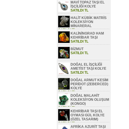
MAVİ TOPAZ TAŞI EL
SATILDI TL
İŞÇİLİĞİ KOLYE
SATILDI TL
HALİT KÜBİK MATRİS
KOLEKSİYON
MİNARERAL
SATILDI TL
KALİNİNGRAD HAM
KEHRİBAR TAŞI
SATILDI TL
BİZMUT
SATILDI TL
DOĞAL EL İŞÇİLİĞİ
AMETİST TAŞI KOLYE
SATILDI TL
DOĞAL ARMUT KESİM
PERİDOT (ZEBERCED)
KOLYE
SATILDI TL
DOĞAL MALAHİT
KOLEKSİYON OLUŞUM
(KONGO)
SATILDI TL
KEHRİBAR TAŞI EL
OYMASI GÜL KOLYE
(ÖZEL TASARIM)
SATILDI TL
AFRİKA AZURİT TAŞI