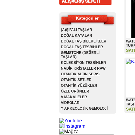
ALIŞVERİŞ SEPETİ
Kategoriler
(A)ŞİFALI TAŞLAR
DOĞAL KAYALAR
DOĞAL TAŞ BİLEKLİKLER
WAT
TURM
DOĞAL TAŞ TESBİHLER
SAT
GEMSTONE (DEĞERLİ
TAŞLAR)
KOLEKSİYON TESBİHLER
NADİR KRİSTALLER RAW
OTANTİK ALTIN SERİSİ
OTANTİK SETLER
OTANTİK YÜZÜKLER
ÖZEL ÜRÜNLER
V MAKALELER
WAT
VİDEOLAR
TAŞI
Y ARKEOLOJİK GEMOLOJİ
SAT