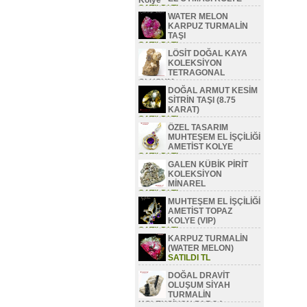
SATILDI TL
WATER MELON
KARPUZ TURMALİN
TAŞI
SATILDI TL
LÖSİT DOĞAL KAYA
KOLEKSİYON
TETRAGONAL
OLUŞUM
DOĞAL ARMUT KESİM
SATILDI TL
SİTRİN TAŞI (8.75
KARAT)
SATILDI TL
ÖZEL TASARIM
MUHTEŞEM EL İŞÇİLİĞİ
AMETİST KOLYE
SATILDI TL
GALEN KÜBİK PİRİT
KOLEKSİYON
MİNAREL
SATILDI TL
MUHTEŞEM EL İŞÇİLİĞİ
AMETİST TOPAZ
KOLYE (VIP)
SATILDI TL
KARPUZ TURMALİN
(WATER MELON)
SATILDI TL
DOĞAL DRAVİT
OLUŞUM SİYAH
TURMALİN
KOLEKSİYON PARÇA