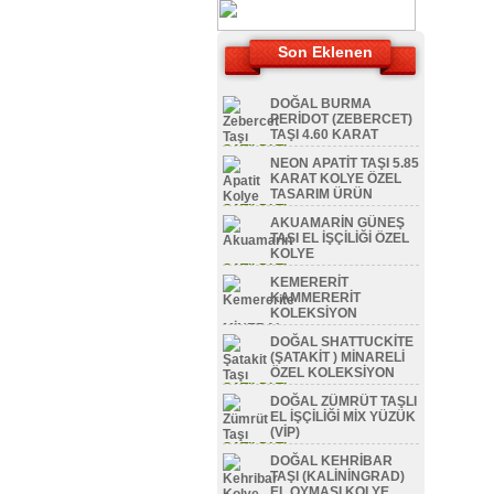
Son Eklenen
DOĞAL BURMA
PERİDOT (ZEBERCET)
TAŞI 4.60 KARAT
SATILDI TL
NEON APATİT TAŞI 5.85
KARAT KOLYE ÖZEL
TASARIM ÜRÜN
SATILDI TL
AKUAMARİN GÜNEŞ
TAŞI EL İŞÇİLİĞİ ÖZEL
KOLYE
SATILDI TL
KEMERERİT
KAMMERERİT
KOLEKSİYON
MİNERAL
DOĞAL SHATTUCKİTE
SATILDI TL
(ŞATAKİT ) MİNARELİ
ÖZEL KOLEKSİYON
SATILDI TL
DOĞAL ZÜMRÜT TAŞLI
EL İŞÇİLİĞİ MİX YÜZÜK
(VİP)
SATILDI TL
DOĞAL KEHRİBAR
TAŞI (KALİNİNGRAD)
EL OYMASI KOLYE