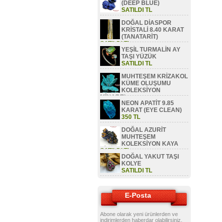
(DEEP BLUE)
SATILDI TL
DOĞAL DİASPOR
KRİSTALİ 8.40 KARAT
(TANATARİT)
SATILDI TL
YEŞİL TURMALİN AY
TAŞI YÜZÜK
SATILDI TL
MUHTEŞEM KRİZAKOL
KÜME OLUŞUMU
KOLEKSİYON
MİNAREL
NEON APATİT 9.85
SATILDI TL
KARAT (EYE CLEAN)
350 TL
DOĞAL AZURİT
MUHTEŞEM
KOLEKSİYON KAYA
SATILDI TL
DOĞAL YAKUT TAŞI
KOLYE
SATILDI TL
E-Posta
Abone olarak yeni ürünlerden ve
indirimlerden haberdar olabilirsiniz.