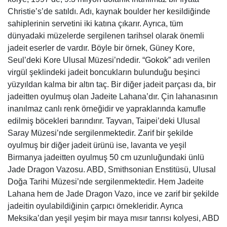
Christie’s’de satıldı. Adı, kaynak boulder her kesildiğinde
sahiplerinin servetini iki katına çıkarır. Ayrıca, tüm
dünyadaki müzelerde sergilenen tarihsel olarak önemli
jadeit eserler de vardır. Böyle bir örnek, Güney Kore,
Seul’deki Kore Ulusal Müzesi’ndedir. “Gokok” adı verilen
virgül şeklindeki jadeit boncukların bulunduğu beşinci
yüzyıldan kalma bir altın taç. Bir diğer jadeit parçası da, bir
jadeitten oyulmuş olan Jadeite Lahana’dır. Çin lahanasının
inanılmaz canlı renk örneğidir ve yapraklarında kamufle
edilmiş böcekleri barındırır. Tayvan, Taipei’deki Ulusal
Saray Müzesi’nde sergilenmektedir. Zarif bir şekilde
oyulmuş bir diğer jadeit ürünü ise, lavanta ve yeşil
Birmanya jadeitten oyulmuş 50 cm uzunluğundaki ünlü
Jade Dragon Vazosu. ABD, Smithsonian Enstitüsü, Ulusal
Doğa Tarihi Müzesi’nde sergilenmektedir. Hem Jadeite
Lahana hem de Jade Dragon Vazo, ince ve zarif bir şekilde
jadeitin oyulabildiğinin çarpıcı örnekleridir. Ayrıca
Meksika’dan yeşil yeşim bir maya mısır tanrısı kolyesi, ABD