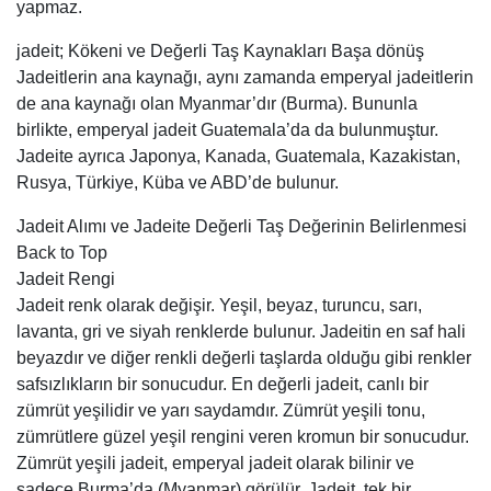
yapmaz.
jadeit; Kökeni ve Değerli Taş Kaynakları Başa dönüş
Jadeitlerin ana kaynağı, aynı zamanda emperyal jadeitlerin
de ana kaynağı olan Myanmar’dır (Burma). Bununla
birlikte, emperyal jadeit Guatemala’da da bulunmuştur.
Jadeite ayrıca Japonya, Kanada, Guatemala, Kazakistan,
Rusya, Türkiye, Küba ve ABD’de bulunur.
Jadeit Alımı ve Jadeite Değerli Taş Değerinin Belirlenmesi
Back to Top
Jadeit Rengi
Jadeit renk olarak değişir. Yeşil, beyaz, turuncu, sarı,
lavanta, gri ve siyah renklerde bulunur. Jadeitin en saf hali
beyazdır ve diğer renkli değerli taşlarda olduğu gibi renkler
safsızlıkların bir sonucudur. En değerli jadeit, canlı bir
zümrüt yeşilidir ve yarı saydamdır. Zümrüt yeşili tonu,
zümrütlere güzel yeşil rengini veren kromun bir sonucudur.
Zümrüt yeşili jadeit, emperyal jadeit olarak bilinir ve
sadece Burma’da (Myanmar) görülür. Jadeit, tek bir