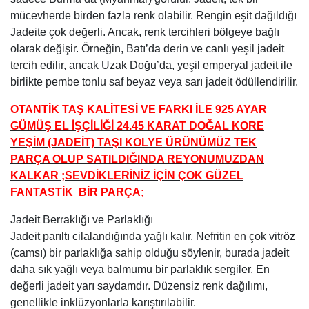
mücevherde birden fazla renk olabilir. Rengin eşit dağıldığı
Jadeite çok değerli. Ancak, renk tercihleri bölgeye bağlı
olarak değişir. Örneğin, Batı’da derin ve canlı yeşil jadeit
tercih edilir, ancak Uzak Doğu’da, yeşil emperyal jadeit ile
birlikte pembe tonlu saf beyaz veya sarı jadeit ödüllendirilir.
OTANTİK TAŞ KALİTESİ VE FARKI İLE 925 AYAR
GÜMÜŞ EL İŞÇİLİĞİ 24.45 KARAT DOĞAL KORE
YEŞİM (JADEİT) TAŞI KOLYE ÜRÜNÜMÜZ TEK
PARÇA OLUP SATILDIĞINDA REYONUMUZDAN
KALKAR ;SEVDİKLERİNİZ İÇİN ÇOK GÜZEL
FANTASTİK BİR PARÇA;
Jadeit Berraklığı ve Parlaklığı
Jadeit parıltı cilalandığında yağlı kalır. Nefritin en çok vitröz
(camsı) bir parlaklığa sahip olduğu söylenir, burada jadeit
daha sık yağlı veya balmumu bir parlaklık sergiler. En
değerli jadeit yarı saydamdır. Düzensiz renk dağılımı,
genellikle inklüzyonlarla karıştırılabilir.