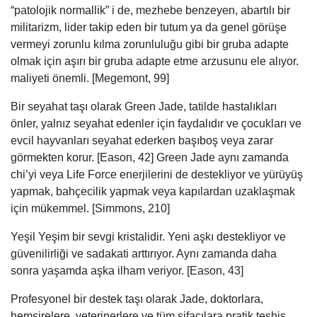
“patolojik normallik” i de, mezhebe benzeyen, abartılı bir
militarizm, lider takip eden bir tutum ya da genel görüşe
vermeyi zorunlu kılma zorunluluğu gibi bir gruba adapte
olmak için aşırı bir gruba adapte etme arzusunu ele alıyor.
maliyeti önemli. [Megemont, 99]
Bir seyahat taşı olarak Green Jade, tatilde hastalıkları
önler, yalnız seyahat edenler için faydalıdır ve çocukları ve
evcil hayvanları seyahat ederken başıboş veya zarar
görmekten korur. [Eason, 42] Green Jade aynı zamanda
chi’yi veya Life Force enerjilerini de destekliyor ve yürüyüş
yapmak, bahçecilik yapmak veya kapılardan uzaklaşmak
için mükemmel. [Simmons, 210]
Yeşil Yeşim bir sevgi kristalidir. Yeni aşkı destekliyor ve
güvenilirliği ve sadakati arttırıyor. Aynı zamanda daha
sonra yaşamda aşka ilham veriyor. [Eason, 43]
Profesyonel bir destek taşı olarak Jade, doktorlara,
hemşirelere, veterinerlere ve tüm şifacılara pratik teşhis