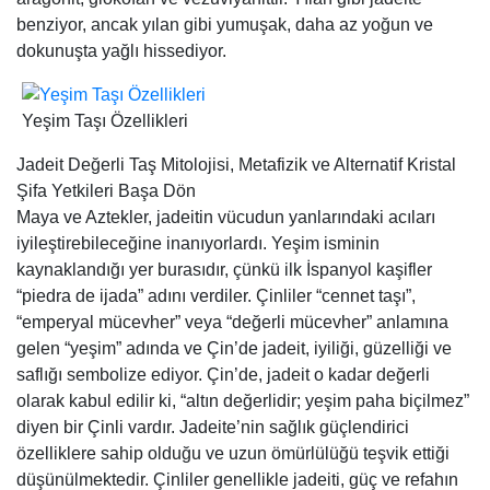
benziyor, ancak yılan gibi yumuşak, daha az yoğun ve
dokunuşta yağlı hissediyor.
Yeşim Taşı Özellikleri
Jadeit Değerli Taş Mitolojisi, Metafizik ve Alternatif Kristal
Şifa Yetkileri Başa Dön
Maya ve Aztekler, jadeitin vücudun yanlarındaki acıları
iyileştirebileceğine inanıyorlardı. Yeşim isminin
kaynaklandığı yer burasıdır, çünkü ilk İspanyol kaşifler
“piedra de ijada” adını verdiler. Çinliler “cennet taşı”,
“emperyal mücevher” veya “değerli mücevher” anlamına
gelen “yeşim” adında ve Çin’de jadeit, iyiliği, güzelliği ve
saflığı sembolize ediyor. Çin’de, jadeit o kadar değerli
olarak kabul edilir ki, “altın değerlidir; yeşim paha biçilmez”
diyen bir Çinli vardır. Jadeite’nin sağlık güçlendirici
özelliklere sahip olduğu ve uzun ömürlülüğü teşvik ettiği
düşünülmektedir. Çinliler genellikle jadeiti, güç ve refahın