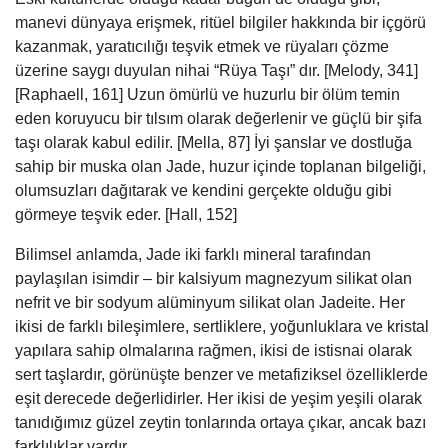
manevi dünyaya erişmek, ritüel bilgiler hakkında bir içgörü
kazanmak, yaratıcılığı teşvik etmek ve rüyaları çözme
üzerine saygı duyulan nihai “Rüya Taşı” dır. [Melody, 341]
[Raphaell, 161] Uzun ömürlü ve huzurlu bir ölüm temin
eden koruyucu bir tılsım olarak değerlenir ve güçlü bir şifa
taşı olarak kabul edilir. [Mella, 87] İyi şanslar ve dostluğa
sahip bir muska olan Jade, huzur içinde toplanan bilgeliği,
olumsuzları dağıtarak ve kendini gerçekte olduğu gibi
görmeye teşvik eder. [Hall, 152]
Bilimsel anlamda, Jade iki farklı mineral tarafından
paylaşılan isimdir – bir kalsiyum magnezyum silikat olan
nefrit ve bir sodyum alüminyum silikat olan Jadeite. Her
ikisi de farklı bileşimlere, sertliklere, yoğunluklara ve kristal
yapılara sahip olmalarına rağmen, ikisi de istisnai olarak
sert taşlardır, görünüşte benzer ve metafiziksel özelliklerde
eşit derecede değerlidirler. Her ikisi de yeşim yeşili olarak
tanıdığımız güzel zeytin tonlarında ortaya çıkar, ancak bazı
farklılıklar vardır.