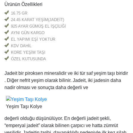
Ürünün Özellikleri
16.75 GR
24.45 KARAT YEŞİM(JADEİT)
925 AYAR GÜMÜŞ EL İŞÇİLİĞİ
AYNI GÜN KARGO
EL YAPIMI EŞİ YOKTUR
KDV DAHİL
KORE YEŞİM TAŞI
ÖZEL KUTUSUNDA
Jadeit bir piroksen mineralidir ve iki tür saf yeşim taşı biridir
. Diğer nefrit yeşim olarak bilinir. Jadeit, iki jadesin daha
nadir olması ve sonuçta daha değerli ve
Yeşim Taşı Kolye
değerli olduğu düşünülüyor. En değerli jadeit şekli,
“emperyal jadeit” olarak bilinen çarpıcı ve hatta zümrüt
yeşilidir. Jadeitin tarihi, dayanıklılığı nedeniyle ilk kez silah