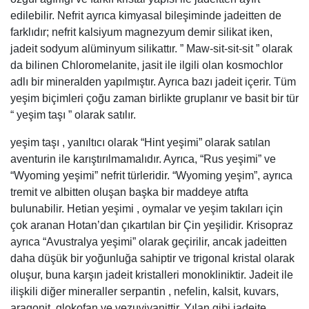
edilebilir. Nefrit ayrıca kimyasal bileşiminde jadeitten de
farklıdır; nefrit kalsiyum magnezyum demir silikat iken,
jadeit sodyum alüminyum silikattır. ” Maw-sit-sit-sit ” olarak
da bilinen Chloromelanite, jasit ile ilgili olan kosmochlor
adlı bir mineralden yapılmıştır. Ayrıca bazı jadeit içerir. Tüm
yeşim biçimleri çoğu zaman birlikte gruplanır ve basit bir tür
“ yeşim taşı ” olarak satılır.
yeşim taşı , yanıltıcı olarak “Hint yeşimi” olarak satılan
aventurin ile karıştırılmamalıdır. Ayrıca, “Rus yeşimi” ve
“Wyoming yeşimi” nefrit türleridir. “Wyoming yeşim”, ayrıca
tremit ve albitten oluşan başka bir maddeye atıfta
bulunabilir. Hetian yeşimi , oymalar ve yeşim takıları için
çok aranan Hotan’dan çıkartılan bir Çin yeşilidir. Krisopraz
ayrıca “Avustralya yeşimi” olarak geçirilir, ancak jadeitten
daha düşük bir yoğunluğa sahiptir ve trigonal kristal olarak
oluşur, buna karşın jadeit kristalleri monokliniktir. Jadeit ile
ilişkili diğer mineraller serpantin , nefelin, kalsit, kuvars,
aragonit, glokofan ve vezuviyanittir. Yılan gibi jadeite