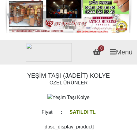
0
Menü
YEŞİM TAŞI (JADEİT) KOLYE
ÖZEL ÜRÜNLER
Fiyatı :
SATILDI TL
[dpsc_display_product]