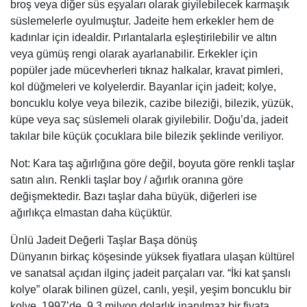
broş veya diğer süs eşyaları olarak giyilebilecek karmaşık
süslemelerle oyulmuştur. Jadeite hem erkekler hem de
kadınlar için idealdir. Pırlantalarla eşleştirilebilir ve altın
veya gümüş rengi olarak ayarlanabilir. Erkekler için
popüler jade mücevherleri tıknaz halkalar, kravat pimleri,
kol düğmeleri ve kolyelerdir. Bayanlar için jadeit; kolye,
boncuklu kolye veya bilezik, cazibe bileziği, bilezik, yüzük,
küpe veya saç süslemeli olarak giyilebilir. Doğu’da, jadeit
takılar bile küçük çocuklara bile bilezik şeklinde veriliyor.
Not: Kara taş ağırlığına göre değil, boyuta göre renkli taşlar
satın alın. Renkli taşlar boy / ağırlık oranına göre
değişmektedir. Bazı taşlar daha büyük, diğerleri ise
ağırlıkça elmastan daha küçüktür.
Ünlü Jadeit Değerli Taşlar Başa dönüş
Dünyanın birkaç köşesinde yüksek fiyatlara ulaşan kültürel
ve sanatsal açıdan ilginç jadeit parçaları var. “İki kat şanslı
kolye” olarak bilinen güzel, canlı, yeşil, yeşim boncuklu bir
kolye, 1997’de, 9.3 milyon dolarlık inanılmaz bir fiyata