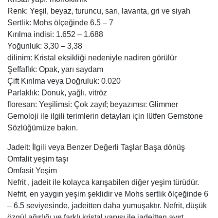
Renk: Yeşil, beyaz, turuncu, sarı, lavanta, gri ve siyah
Sertlik: Mohs ölçeğinde 6.5 – 7
Kırılma indisi: 1.652 – 1.688
Yoğunluk: 3,30 – 3,38
dilinim: Kristal eksikliği nedeniyle nadiren görülür
Şeffaflık: Opak, yarı saydam
Çift Kırılma veya Doğruluk: 0.020
Parlaklık: Donuk, yağlı, vitröz
floresan: Yeşilimsi: Çok zayıf; beyazımsı: Glimmer
Gemoloji ile ilgili terimlerin detayları için lütfen Gemstone
Sözlüğümüze bakın.
Jadeit: İlgili veya Benzer Değerli Taşlar Başa dönüş
Omfalit yeşim taşı
Omfasit Yeşim
Nefrit , jadeit ile kolayca karışabilen diğer yeşim türüdür.
Nefrit, en yaygın yeşim şeklidir ve Mohs sertlik ölçeğinde 6
– 6.5 seviyesinde, jadeitten daha yumuşaktır. Nefrit, düşük
özgül ağırlığı ve farklı kristal yapısı ile jadeitten ayırt