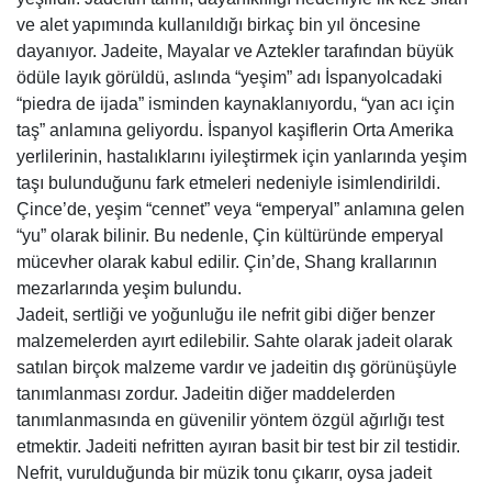
ve alet yapımında kullanıldığı birkaç bin yıl öncesine
dayanıyor. Jadeite, Mayalar ve Aztekler tarafından büyük
ödüle layık görüldü, aslında “yeşim” adı İspanyolcadaki
“piedra de ijada” isminden kaynaklanıyordu, “yan acı için
taş” anlamına geliyordu. İspanyol kaşiflerin Orta Amerika
yerlilerinin, hastalıklarını iyileştirmek için yanlarında yeşim
taşı bulunduğunu fark etmeleri nedeniyle isimlendirildi.
Çince’de, yeşim “cennet” veya “emperyal” anlamına gelen
“yu” olarak bilinir. Bu nedenle, Çin kültüründe emperyal
mücevher olarak kabul edilir. Çin’de, Shang krallarının
mezarlarında yeşim bulundu.
Jadeit, sertliği ve yoğunluğu ile nefrit gibi diğer benzer
malzemelerden ayırt edilebilir. Sahte olarak jadeit olarak
satılan birçok malzeme vardır ve jadeitin dış görünüşüyle
tanımlanması zordur. Jadeitin diğer maddelerden
tanımlanmasında en güvenilir yöntem özgül ağırlığı test
etmektir. Jadeiti nefritten ayıran basit bir test bir zil testidir.
Nefrit, vurulduğunda bir müzik tonu çıkarır, oysa jadeit