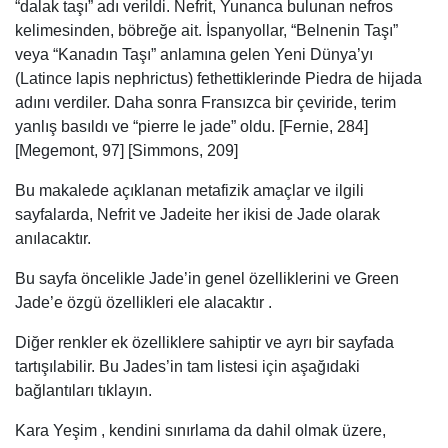
“dalak taşı” adı verildi. Nefrit, Yunanca bulunan nefros
kelimesinden, böbreğe ait. İspanyollar, “Belnenin Taşı”
veya “Kanadın Taşı” anlamına gelen Yeni Dünya’yı
(Latince lapis nephrictus) fethettiklerinde Piedra de hijada
adını verdiler. Daha sonra Fransızca bir çeviride, terim
yanlış basıldı ve “pierre le jade” oldu. [Fernie, 284]
[Megemont, 97] [Simmons, 209]
Bu makalede açıklanan metafizik amaçlar ve ilgili
sayfalarda, Nefrit ve Jadeite her ikisi de Jade olarak
anılacaktır.
Bu sayfa öncelikle Jade’in genel özelliklerini ve Green
Jade’e özgü özellikleri ele alacaktır .
Diğer renkler ek özelliklere sahiptir ve ayrı bir sayfada
tartışılabilir. Bu Jades’in tam listesi için aşağıdaki
bağlantıları tıklayın.
Kara Yeşim , kendini sınırlama da dahil olmak üzere,