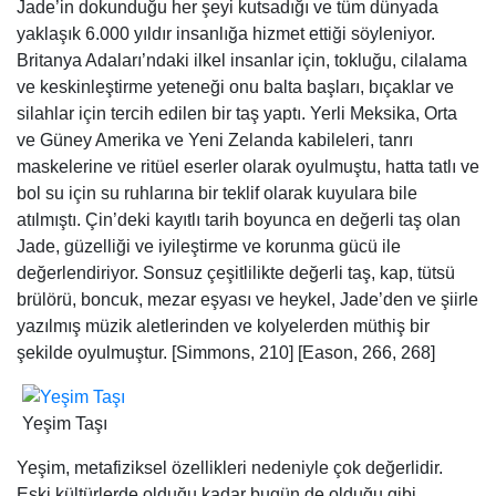
Jade’in dokunduğu her şeyi kutsadığı ve tüm dünyada
yaklaşık 6.000 yıldır insanlığa hizmet ettiği söyleniyor.
Britanya Adaları’ndaki ilkel insanlar için, tokluğu, cilalama
ve keskinleştirme yeteneği onu balta başları, bıçaklar ve
silahlar için tercih edilen bir taş yaptı. Yerli Meksika, Orta
ve Güney Amerika ve Yeni Zelanda kabileleri, tanrı
maskelerine ve ritüel eserler olarak oyulmuştu, hatta tatlı ve
bol su için su ruhlarına bir teklif olarak kuyulara bile
atılmıştı. Çin’deki kayıtlı tarih boyunca en değerli taş olan
Jade, güzelliği ve iyileştirme ve korunma gücü ile
değerlendiriyor. Sonsuz çeşitlilikte değerli taş, kap, tütsü
brülörü, boncuk, mezar eşyası ve heykel, Jade’den ve şiirle
yazılmış müzik aletlerinden ve kolyelerden müthiş bir
şekilde oyulmuştur. [Simmons, 210] [Eason, 266, 268]
Yeşim Taşı
Yeşim, metafiziksel özellikleri nedeniyle çok değerlidir.
Eski kültürlerde olduğu kadar bugün de olduğu gibi,