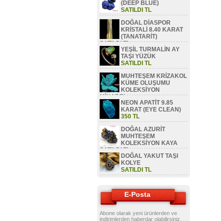
(DEEP BLUE)
SATILDI TL
DOĞAL DİASPOR
KRİSTALİ 8.40 KARAT
(TANATARİT)
SATILDI TL
YEŞİL TURMALİN AY
TAŞI YÜZÜK
SATILDI TL
MUHTEŞEM KRİZAKOL
KÜME OLUŞUMU
KOLEKSİYON
MİNAREL
NEON APATİT 9.85
SATILDI TL
KARAT (EYE CLEAN)
350 TL
DOĞAL AZURİT
MUHTEŞEM
KOLEKSİYON KAYA
SATILDI TL
DOĞAL YAKUT TAŞI
KOLYE
SATILDI TL
E-Posta
Abone olarak yeni ürünlerden ve
indirimlerden haberdar olabilirsiniz.