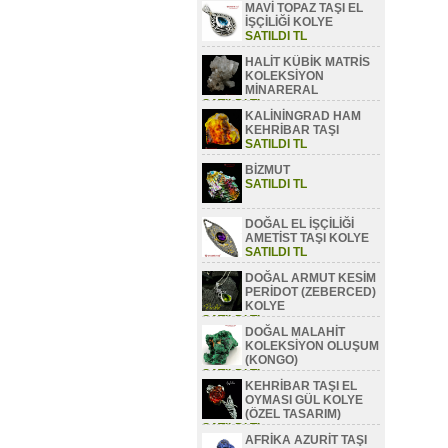
MAVİ TOPAZ TAŞI EL
SATILDI TL
İŞÇİLİĞİ KOLYE
SATILDI TL
HALİT KÜBİK MATRİS
KOLEKSİYON
MİNARERAL
SATILDI TL
KALİNİNGRAD HAM
KEHRİBAR TAŞI
SATILDI TL
BİZMUT
SATILDI TL
DOĞAL EL İŞÇİLİĞİ
AMETİST TAŞI KOLYE
SATILDI TL
DOĞAL ARMUT KESİM
PERİDOT (ZEBERCED)
KOLYE
SATILDI TL
DOĞAL MALAHİT
KOLEKSİYON OLUŞUM
(KONGO)
SATILDI TL
KEHRİBAR TAŞI EL
OYMASI GÜL KOLYE
(ÖZEL TASARIM)
SATILDI TL
AFRİKA AZURİT TAŞI