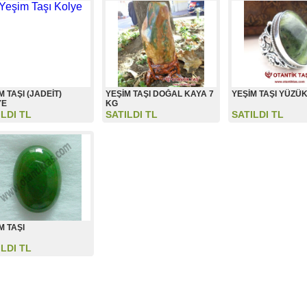
M TAŞI (JADEİT)
YEŞİM TAŞI DOĞAL KAYA 7
YEŞİM TAŞI YÜZÜ
YE
KG
ILDI TL
SATILDI TL
SATILDI TL
M TAŞI
ILDI TL