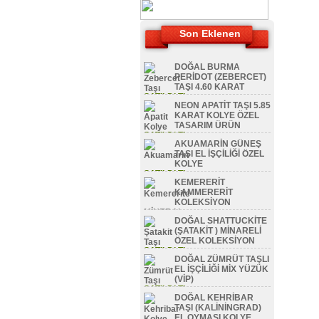
Son Eklenen
DOĞAL BURMA
PERİDOT (ZEBERCET)
TAŞI 4.60 KARAT
SATILDI TL
NEON APATİT TAŞI 5.85
KARAT KOLYE ÖZEL
TASARIM ÜRÜN
SATILDI TL
AKUAMARİN GÜNEŞ
TAŞI EL İŞÇİLİĞİ ÖZEL
KOLYE
SATILDI TL
KEMERERİT
KAMMERERİT
KOLEKSİYON
MİNERAL
DOĞAL SHATTUCKİTE
SATILDI TL
(ŞATAKİT ) MİNARELİ
ÖZEL KOLEKSİYON
SATILDI TL
DOĞAL ZÜMRÜT TAŞLI
EL İŞÇİLİĞİ MİX YÜZÜK
(VİP)
SATILDI TL
DOĞAL KEHRİBAR
TAŞI (KALİNİNGRAD)
EL OYMASI KOLYE