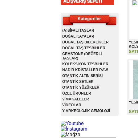
ALIŞVERİŞ SEPETİ
Kategoriler
(A)ŞİFALI TAŞLAR
DOĞAL KAYALAR
DOĞAL TAŞ BİLEKLİKLER
YEŞİ
KOL
DOĞAL TAŞ TESBİHLER
SAT
GEMSTONE (DEĞERLİ
TAŞLAR)
KOLEKSİYON TESBİHLER
NADİR KRİSTALLER RAW
OTANTİK ALTIN SERİSİ
OTANTİK SETLER
OTANTİK YÜZÜKLER
ÖZEL ÜRÜNLER
V MAKALELER
YEŞİ
VİDEOLAR
Y ARKEOLOJİK GEMOLOJİ
SAT