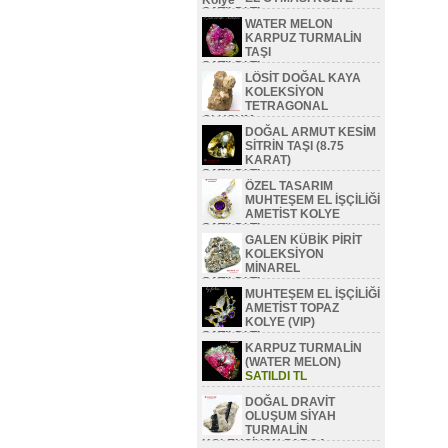
SATILDI TL
WATER MELON
KARPUZ TURMALİN
TAŞI
SATILDI TL
LÖSİT DOĞAL KAYA
KOLEKSİYON
TETRAGONAL
OLUŞUM
DOĞAL ARMUT KESİM
SATILDI TL
SİTRİN TAŞI (8.75
KARAT)
SATILDI TL
ÖZEL TASARIM
MUHTEŞEM EL İŞÇİLİĞİ
AMETİST KOLYE
SATILDI TL
GALEN KÜBİK PİRİT
KOLEKSİYON
MİNAREL
SATILDI TL
MUHTEŞEM EL İŞÇİLİĞİ
AMETİST TOPAZ
KOLYE (VIP)
SATILDI TL
KARPUZ TURMALİN
(WATER MELON)
SATILDI TL
DOĞAL DRAVİT
OLUŞUM SİYAH
TURMALİN
KOLEKSİYON PARÇA