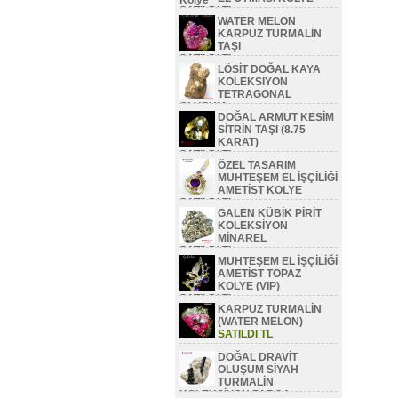
SATILDI TL
WATER MELON
KARPUZ TURMALİN
TAŞI
SATILDI TL
LÖSİT DOĞAL KAYA
KOLEKSİYON
TETRAGONAL
OLUŞUM
DOĞAL ARMUT KESİM
SATILDI TL
SİTRİN TAŞI (8.75
KARAT)
SATILDI TL
ÖZEL TASARIM
MUHTEŞEM EL İŞÇİLİĞİ
AMETİST KOLYE
SATILDI TL
GALEN KÜBİK PİRİT
KOLEKSİYON
MİNAREL
SATILDI TL
MUHTEŞEM EL İŞÇİLİĞİ
AMETİST TOPAZ
KOLYE (VIP)
SATILDI TL
KARPUZ TURMALİN
(WATER MELON)
SATILDI TL
DOĞAL DRAVİT
OLUŞUM SİYAH
TURMALİN
KOLEKSİYON PARÇA