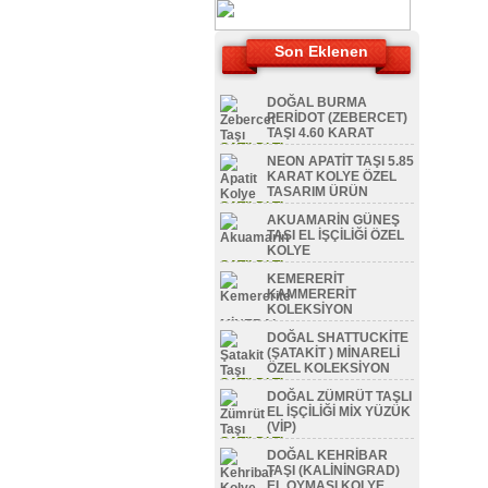
Son Eklenen
DOĞAL BURMA
PERİDOT (ZEBERCET)
TAŞI 4.60 KARAT
SATILDI TL
NEON APATİT TAŞI 5.85
KARAT KOLYE ÖZEL
TASARIM ÜRÜN
SATILDI TL
AKUAMARİN GÜNEŞ
TAŞI EL İŞÇİLİĞİ ÖZEL
KOLYE
SATILDI TL
KEMERERİT
KAMMERERİT
KOLEKSİYON
MİNERAL
DOĞAL SHATTUCKİTE
SATILDI TL
(ŞATAKİT ) MİNARELİ
ÖZEL KOLEKSİYON
SATILDI TL
DOĞAL ZÜMRÜT TAŞLI
EL İŞÇİLİĞİ MİX YÜZÜK
(VİP)
SATILDI TL
DOĞAL KEHRİBAR
TAŞI (KALİNİNGRAD)
EL OYMASI KOLYE