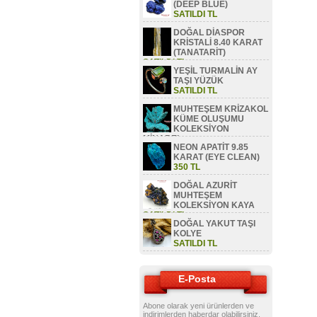
(DEEP BLUE)
SATILDI TL
DOĞAL DİASPOR
KRİSTALİ 8.40 KARAT
(TANATARİT)
SATILDI TL
YEŞİL TURMALİN AY
TAŞI YÜZÜK
SATILDI TL
MUHTEŞEM KRİZAKOL
KÜME OLUŞUMU
KOLEKSİYON
MİNAREL
NEON APATİT 9.85
SATILDI TL
KARAT (EYE CLEAN)
350 TL
DOĞAL AZURİT
MUHTEŞEM
KOLEKSİYON KAYA
SATILDI TL
DOĞAL YAKUT TAŞI
KOLYE
SATILDI TL
E-Posta
Abone olarak yeni ürünlerden ve
indirimlerden haberdar olabilirsiniz.