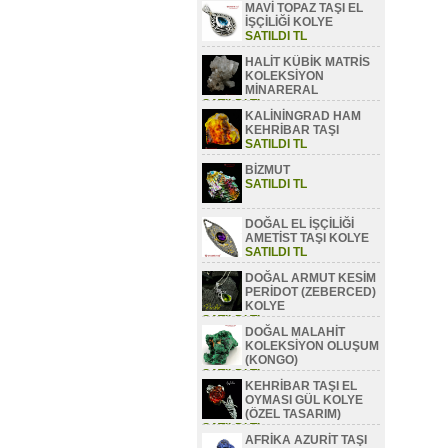
MAVİ TOPAZ TAŞI EL
SATILDI TL
İŞÇİLİĞİ KOLYE
SATILDI TL
HALİT KÜBİK MATRİS
KOLEKSİYON
MİNARERAL
SATILDI TL
KALİNİNGRAD HAM
KEHRİBAR TAŞI
SATILDI TL
BİZMUT
SATILDI TL
DOĞAL EL İŞÇİLİĞİ
AMETİST TAŞI KOLYE
SATILDI TL
DOĞAL ARMUT KESİM
PERİDOT (ZEBERCED)
KOLYE
SATILDI TL
DOĞAL MALAHİT
KOLEKSİYON OLUŞUM
(KONGO)
SATILDI TL
KEHRİBAR TAŞI EL
OYMASI GÜL KOLYE
(ÖZEL TASARIM)
SATILDI TL
AFRİKA AZURİT TAŞI