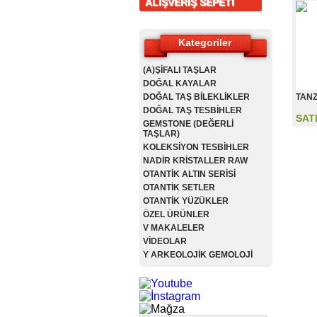
ALIŞVERİŞ SEPETİ
Kategoriler
(A)ŞİFALI TAŞLAR
DOĞAL KAYALAR
DOĞAL TAŞ BİLEKLİKLER
TANZ
DOĞAL TAŞ TESBİHLER
SAT
GEMSTONE (DEĞERLİ
TAŞLAR)
KOLEKSİYON TESBİHLER
NADİR KRİSTALLER RAW
OTANTİK ALTIN SERİSİ
OTANTİK SETLER
OTANTİK YÜZÜKLER
ÖZEL ÜRÜNLER
V MAKALELER
VİDEOLAR
Y ARKEOLOJİK GEMOLOJİ