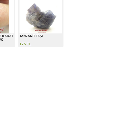
62 KARAT
TANZANİT TAŞI
ÜK
175 TL