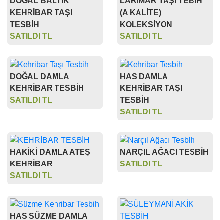
DOĞAL BALTIK
LARİMAR TAŞI TEBİH
KEHRİBAR TAŞI
(A KALİTE)
TESBİH
KOLEKSİYON
SATILDI TL
SATILDI TL
DOĞAL DAMLA
HAS DAMLA
KEHRİBAR TESBİH
KEHRİBAR TAŞI
SATILDI TL
TESBİH
SATILDI TL
HAKİKİ DAMLA ATEŞ
NARÇIL AĞACI TESBİH
KEHRİBAR
SATILDI TL
SATILDI TL
HAS SÜZME DAMLA